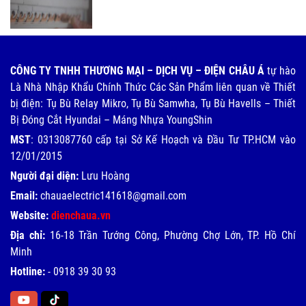
CÔNG TY TNHH THƯƠNG MẠI – DỊCH VỤ – ĐIỆN CHÂU Á
tự hào
Là Nhà Nhập Khẩu Chính Thức Các Sản Phẩm liên quan về Thiết
bị điện: Tụ Bù Relay Mikro, Tụ Bù Samwha, Tụ Bù Havells – Thiết
Bị Đóng Cắt Hyundai – Máng Nhựa YoungShin
MST
: 0313087760 cấp tại Sở Kế Hoạch và Đầu Tư TP.HCM vào
12/01/2015
Người đại diện:
Lưu Hoàng
Email:
chauaelectric141618@gmail.com
Website:
dienchaua.vn
Địa chỉ:
16-18 Trần Tướng Công, Phường Chợ Lớn, TP. Hồ Chí
Minh
Hotline:
-
0918 39 30 93