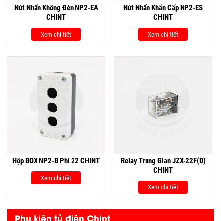
Nút Nhấn Không Đèn NP2-EA
Nút Nhấn Khẩn Cấp NP2-ES
CHINT
CHINT
Xem chi tiết
Xem chi tiết
Hộp BOX NP2-B Phi 22 CHINT
Relay Trung Gian JZX-22F(D)
CHINT
Xem chi tiết
Xem chi tiết
Phụ kiện tủ điện Chint