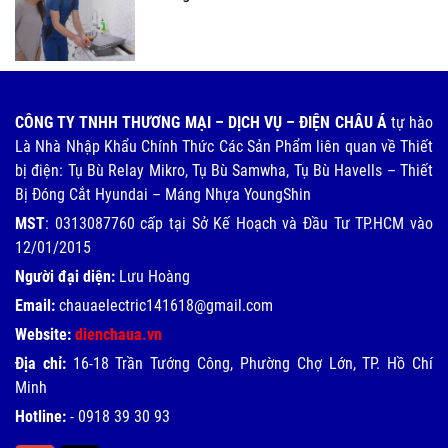
CÔNG TY TNHH THƯƠNG MẠI – DỊCH VỤ – ĐIỆN CHÂU Á
tự hào
Là Nhà Nhập Khẩu Chính Thức Các Sản Phẩm liên quan về Thiết
bị điện: Tụ Bù Relay Mikro, Tụ Bù Samwha, Tụ Bù Havells – Thiết
Bị Đóng Cắt Hyundai – Máng Nhựa YoungShin
MST
: 0313087760 cấp tại Sở Kế Hoạch và Đầu Tư TP.HCM vào
12/01/2015
Người đại diện:
Lưu Hoàng
Email:
chauaelectric141618@gmail.com
Website:
dienchaua.vn
Địa chỉ:
16-18 Trần Tướng Công, Phường Chợ Lớn, TP. Hồ Chí
Minh
Hotline:
-
0918 39 30 93