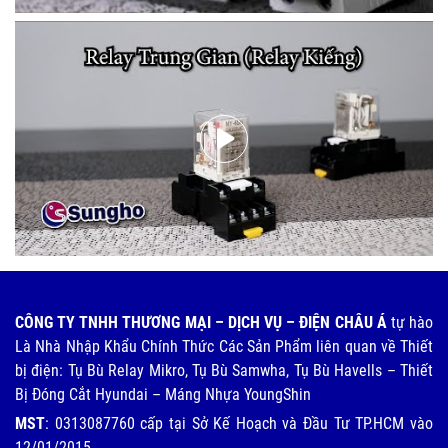
CÔNG TY TNHH THƯƠNG MẠI – DỊCH VỤ – ĐIỆN CHÂU Á
tự hào
Là Nhà Nhập Khẩu Chính Thức Các Sản Phẩm liên quan về Thiết
bị điện: Tụ Bù Relay Mikro, Tụ Bù Samwha, Tụ Bù Havells – Thiết
Bị Đóng Cắt Hyundai – Máng Nhựa YoungShin
MST
: 0313087760 cấp tại Sở Kế Hoạch và Đầu Tư TP.HCM vào
12/01/2015