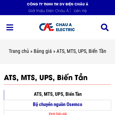
CÔNG TY TNHH TM DV ĐIỆN CHÂU Á
Giới thiệu Điện Châu Á
Liên Hệ
Trang chủ
»
Bảng giá
»
ATS, MTS, UPS, Biến Tần
ATS, MTS, UPS, Biến Tần
ATS, MTS, UPS, Biến Tần
Bộ chuyển nguồn Osemco
Xem báo giá