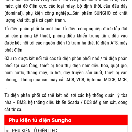
mức, giá đỡ điện cực, các loại relay, bộ định thời, cầu đấu dây
(dominal), phụ kiện công nghiệp,…Sản phẩm SUNGHO có chất
lượng khá tốt, giá cả cạnh tranh.
Tủ điện phân phối là một loại tủ điện công nghiệp được lắp đặt
tại các phòng kỹ thuật, phòng điều khiển trung tâm; đầu vào
được kết nối tới các nguồn điện từ trạm hạ thế, tủ điện ATS, máy
phát điện.
Đầu ra được kết nối tới các tủ điện phân phối nhỏ / tủ điện phân
phối tại các tầng, thiết bị tiêu thụ điện như điều hòa, quạt gió,
bơm nước, thang máy, lò hơi, dây truyền sản xuất, thiết bị văn
phòng,… thông qua các máy cắt ACB, VCB, Aptomat MCCB, MCB,
…
Tủ điện phân phối có thể kết nối tới các hệ thống quản lý tòa
nhà – BMS, hệ thống điều khiển Scada / DCS để giám sát, đóng
cắt từ xa.
Phụ kiện tủ điện Sungho
PHỤ KIỆN TỦ ĐIỆN ILEC