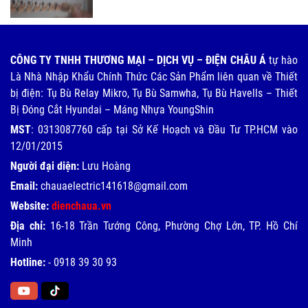
CÔNG TY TNHH THƯƠNG MẠI – DỊCH VỤ – ĐIỆN CHÂU Á
tự hào
Là Nhà Nhập Khẩu Chính Thức Các Sản Phẩm liên quan về Thiết
bị điện: Tụ Bù Relay Mikro, Tụ Bù Samwha, Tụ Bù Havells – Thiết
Bị Đóng Cắt Hyundai – Máng Nhựa YoungShin
MST
: 0313087760 cấp tại Sở Kế Hoạch và Đầu Tư TP.HCM vào
12/01/2015
Người đại diện:
Lưu Hoàng
Email:
chauaelectric141618@gmail.com
Website:
dienchaua.vn
Địa chỉ:
16-18 Trần Tướng Công, Phường Chợ Lớn, TP. Hồ Chí
Minh
Hotline:
-
0918 39 30 93