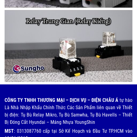
CÔNG TY TNHH THƯƠNG MẠI – DỊCH VỤ – ĐIỆN CHÂU Á
tự hào
Là Nhà Nhập Khẩu Chính Thức Các Sản Phẩm liên quan về Thiết
bị điện: Tụ Bù Relay Mikro, Tụ Bù Samwha, Tụ Bù Havells – Thiết
Bị Đóng Cắt Hyundai – Máng Nhựa YoungShin
MST
: 0313087760 cấp tại Sở Kế Hoạch và Đầu Tư TP.HCM vào