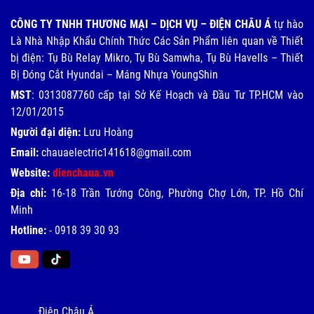
CÔNG TY TNHH THƯƠNG MẠI – DỊCH VỤ – ĐIỆN CHÂU Á
tự hào
Là Nhà Nhập Khẩu Chính Thức Các Sản Phẩm liên quan về Thiết
bị điện: Tụ Bù Relay Mikro, Tụ Bù Samwha, Tụ Bù Havells – Thiết
Bị Đóng Cắt Hyundai – Máng Nhựa YoungShin
MST
: 0313087760 cấp tại Sở Kế Hoạch và Đầu Tư TP.HCM vào
12/01/2015
Người đại diện:
Lưu Hoàng
Email:
chauaelectric141618@gmail.com
Website:
dienchaua.vn
Địa chỉ:
16-18 Trần Tướng Công, Phường Chợ Lớn, TP. Hồ Chí
Minh
Hotline:
-
0918 39 30 93
Điện Châu Á