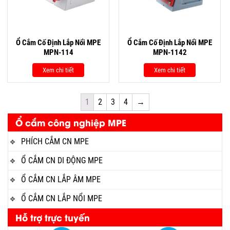
Ổ Cắm Cố Định Lắp Nổi MPE
Ổ Cắm Cố Định Lắp Nổi MPE
MPN-114
MPN-1142
Xem chi tiết
Xem chi tiết
1
2
3
4
→
Ổ cắm công nghiệp MPE
PHÍCH CẮM CN MPE
Ổ CẮM CN DI ĐỘNG MPE
Ổ CẮM CN LẮP ÂM MPE
Ổ CẮM CN LẮP NỔI MPE
Hỗ trợ trực tuyến