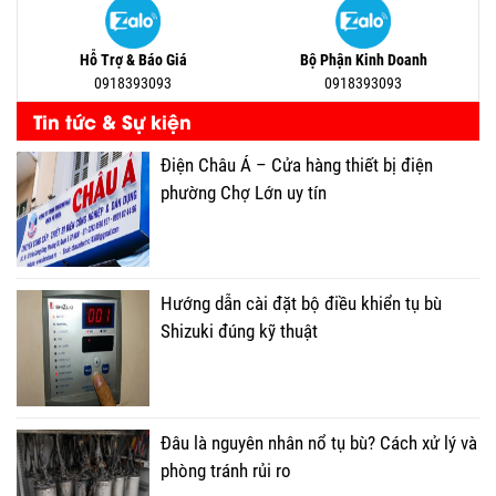
Hỗ Trợ & Báo Giá
Bộ Phận Kinh Doanh
0918393093
0918393093
Tin tức & Sự kiện
Điện Châu Á – Cửa hàng thiết bị điện
phường Chợ Lớn uy tín
Hướng dẫn cài đặt bộ điều khiển tụ bù
Shizuki đúng kỹ thuật
Đâu là nguyên nhân nổ tụ bù? Cách xử lý và
phòng tránh rủi ro