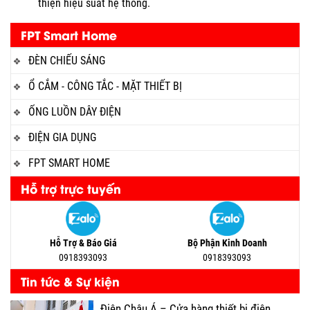
thiện hiệu suất hệ thống.
FPT Smart Home
ĐÈN CHIẾU SÁNG
Ổ CẮM - CÔNG TẮC - MẶT THIẾT BỊ
ỐNG LUỒN DÂY ĐIỆN
ĐIỆN GIA DỤNG
FPT SMART HOME
Hỗ trợ trực tuyến
Hỗ Trợ & Báo Giá
Bộ Phận Kinh Doanh
0918393093
0918393093
Tin tức & Sự kiện
Điện Châu Á – Cửa hàng thiết bị điện