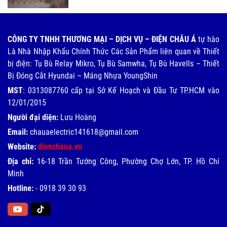
CÔNG TY TNHH THƯƠNG MẠI – DỊCH VỤ – ĐIỆN CHÂU Á
tự hào
Là Nhà Nhập Khẩu Chính Thức Các Sản Phẩm liên quan về Thiết
bị điện: Tụ Bù Relay Mikro, Tụ Bù Samwha, Tụ Bù Havells – Thiết
Bị Đóng Cắt Hyundai – Máng Nhựa YoungShin
MST
: 0313087760 cấp tại Sở Kế Hoạch và Đầu Tư TP.HCM vào
12/01/2015
Người đại diện:
Lưu Hoàng
Email:
chauaelectric141618@gmail.com
Website:
dienchaua.vn
Địa chỉ:
16-18 Trần Tướng Công, Phường Chợ Lớn, TP. Hồ Chí
Minh
Hotline:
-
0918 39 30 93