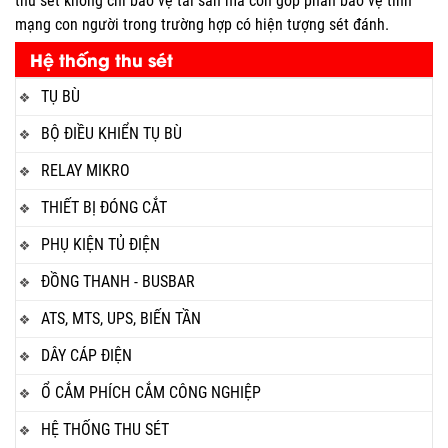
thu sét không chỉ bảo vệ tài sản mà còn góp phần bảo vệ tính
mạng con người trong trường hợp có hiện tượng sét đánh.
Hệ thống thu sét
TỤ BÙ
BỘ ĐIỀU KHIỂN TỤ BÙ
RELAY MIKRO
THIẾT BỊ ĐÓNG CẮT
PHỤ KIỆN TỦ ĐIỆN
ĐỒNG THANH - BUSBAR
ATS, MTS, UPS, BIẾN TẦN
DÂY CÁP ĐIỆN
Ổ CẮM PHÍCH CẮM CÔNG NGHIỆP
HỆ THỐNG THU SÉT