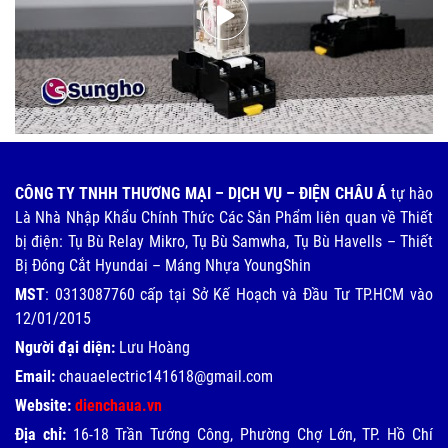
CÔNG TY TNHH THƯƠNG MẠI – DỊCH VỤ – ĐIỆN CHÂU Á
tự hào
Là Nhà Nhập Khẩu Chính Thức Các Sản Phẩm liên quan về Thiết
bị điện: Tụ Bù Relay Mikro, Tụ Bù Samwha, Tụ Bù Havells – Thiết
Bị Đóng Cắt Hyundai – Máng Nhựa YoungShin
MST
: 0313087760 cấp tại Sở Kế Hoạch và Đầu Tư TP.HCM vào
12/01/2015
Người đại diện:
Lưu Hoàng
Email:
chauaelectric141618@gmail.com
Website:
dienchaua.vn
Địa chỉ:
16-18 Trần Tướng Công, Phường Chợ Lớn, TP. Hồ Chí