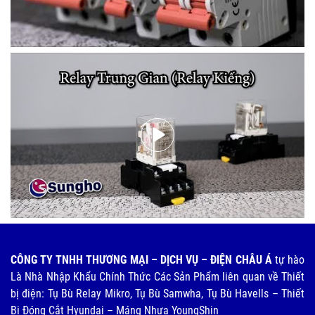
CÔNG TY TNHH THƯƠNG MẠI – DỊCH VỤ – ĐIỆN CHÂU Á
tự hào
Là Nhà Nhập Khẩu Chính Thức Các Sản Phẩm liên quan về Thiết
bị điện: Tụ Bù Relay Mikro, Tụ Bù Samwha, Tụ Bù Havells – Thiết
Bị Đóng Cắt Hyundai – Máng Nhựa YoungShin