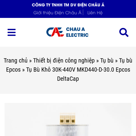
CÔNG TY TNHH TM DV ĐIỆN CHÂU Á
Giới thiệu Điện Châu Á
Liên Hệ
Trang chủ
»
Thiết bị điện công nghiệp
»
Tụ bù
»
Tụ bù
Epcos
»
Tụ Bù Khô 30K-440V MKD440-D-30.0 Epcos
DeltaCap