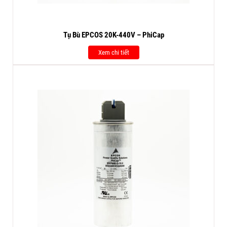
Tụ Bù EPCOS 20K-440V – PhiCap
Xem chi tiết