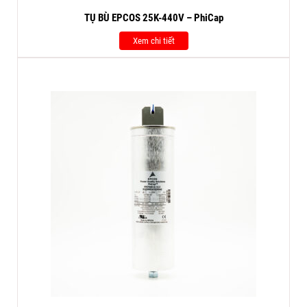
TỤ BÙ EPCOS 25K-440V – PhiCap
Xem chi tiết