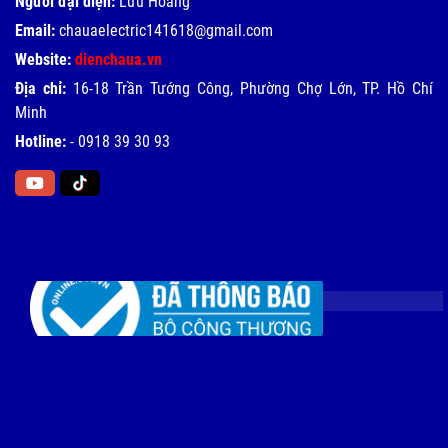
Người đại diện:
Lưu Hoàng
Email:
chauaelectric141618@gmail.com
Website:
dienchaua.vn
Địa chỉ:
16-18 Trần Tướng Công, Phường Chợ Lớn, TP. Hồ Chí
Minh
Hotline:
-
0918 39 30 93