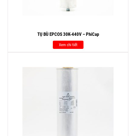
TỤ BÙ EPCOS 30K-440V – PhiCap
Xem chi tiết