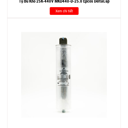
Tụ Bù Khô 25K-440V MKD440-D-25.0 Epcos DeltaCap
Xem chi tiết