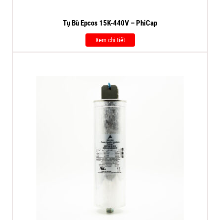
Tụ Bù Epcos 15K-440V – PhiCap
Xem chi tiết