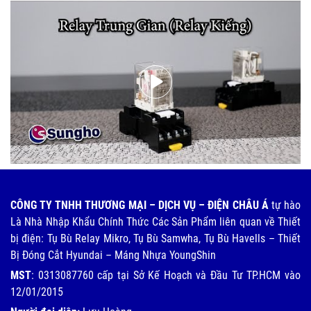
CÔNG TY TNHH THƯƠNG MẠI – DỊCH VỤ – ĐIỆN CHÂU Á
tự hào
Là Nhà Nhập Khẩu Chính Thức Các Sản Phẩm liên quan về Thiết
bị điện: Tụ Bù Relay Mikro, Tụ Bù Samwha, Tụ Bù Havells – Thiết
Bị Đóng Cắt Hyundai – Máng Nhựa YoungShin
MST
: 0313087760 cấp tại Sở Kế Hoạch và Đầu Tư TP.HCM vào
12/01/2015