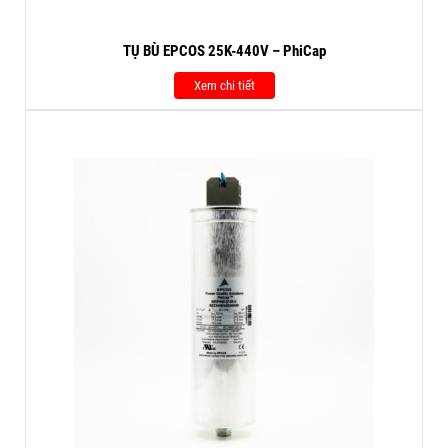
TỤ BÙ EPCOS 25K-440V – PhiCap
Xem chi tiết