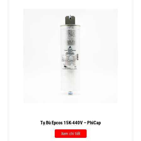
Tụ Bù Epcos 15K-440V – PhiCap
Xem chi tiết