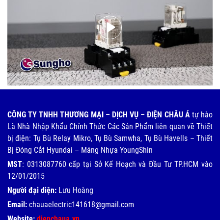
CÔNG TY TNHH THƯƠNG MẠI – DỊCH VỤ – ĐIỆN CHÂU Á
tự hào
Là Nhà Nhập Khẩu Chính Thức Các Sản Phẩm liên quan về Thiết
bị điện: Tụ Bù Relay Mikro, Tụ Bù Samwha, Tụ Bù Havells – Thiết
Bị Đóng Cắt Hyundai – Máng Nhựa YoungShin
MST
: 0313087760 cấp tại Sở Kế Hoạch và Đầu Tư TP.HCM vào
12/01/2015
Người đại diện:
Lưu Hoàng
Email:
chauaelectric141618@gmail.com
Website:
dienchaua.vn