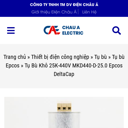
CÔNG TY TNHH TM DV ĐIỆN CHÂU Á
Giới thiệu Điện Châu Á
Liên Hệ
Trang chủ
»
Thiết bị điện công nghiệp
»
Tụ bù
»
Tụ bù
Epcos
»
Tụ Bù Khô 25K-440V MKD440-D-25.0 Epcos
DeltaCap