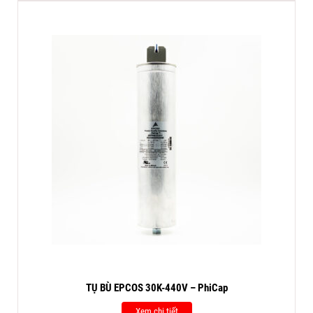
TỤ BÙ EPCOS 30K-440V – PhiCap
Xem chi tiết