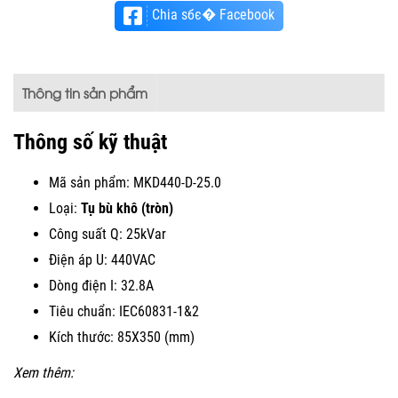
Chia sбє� Facebook
Thông tin sản phẩm
Thông số kỹ thuật
Mã sản phẩm: MKD440-D-25.0
Loại:
Tụ bù khô (tròn)
Công suất Q: 25kVar
Điện áp U: 440VAC
Dòng điện I: 32.8A
Tiêu chuẩn: IEC60831-1&2
Kích thước: 85X350 (mm)
Xem thêm: