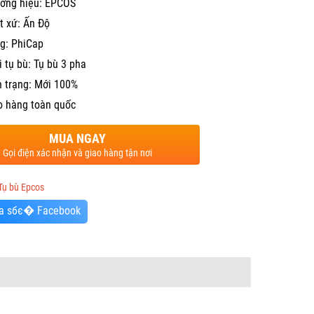
ơng hiệu: EPCOS
t xứ: Ấn Độ
g: PhiCap
i tụ bù: Tụ bù 3 pha
h trạng: Mới 100%
o hàng toàn quốc
MUA NGAY
Gọi điện xác nhận và giao hàng tận nơi
Tụ bù Epcos
a sбє� Facebook