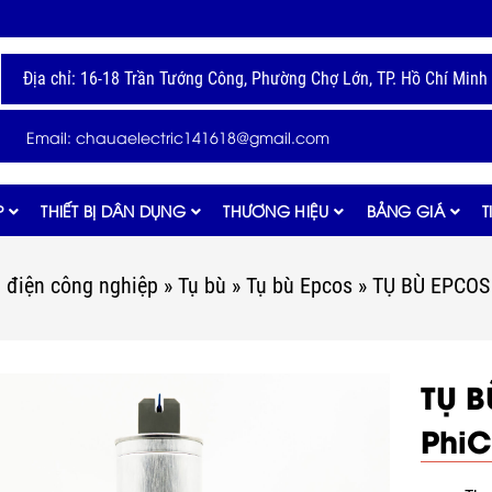
Địa chỉ: 16-18 Trần Tướng Công, Phường Chợ Lớn, TP. Hồ Chí Minh
Email: chauaelectric141618@gmail.com
P
THIẾT BỊ DÂN DỤNG
THƯƠNG HIỆU
BẢNG GIÁ
T
ị điện công nghiệp
»
Tụ bù
»
Tụ bù Epcos
»
TỤ BÙ EPCOS
TỤ B
Phi