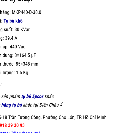
hàng: MKP440-D-30.0
i:
Tụ bù khô
g suất: 30 KVar
g: 39.4 A
n áp: 440 Vac
n dung: 3×164.5 µF
h thước: 85×348 mm
i lượng: 1.6 Kg
:
 sản phẩm
tụ bù Epcos
khác
 hãng tụ bù
khác tại Điện Châu Á
-18 Trần Tướng Công, Phường Chợ Lớn, TP. Hồ Chí Minh
918 39 30 93