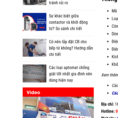
tránh rủi ro
Mã 
Sự khác biệt giữa
Loạ
contactor và khởi động
Côn
từ? So sánh chi tiết
Dòn
Điệ
Có nên lắp đặt CB cho
bếp từ không? Hướng dẫn
Điệ
chi tiết
Kíc
Khố
Các loại aptomat chống
giật tốt nhất gia đình nên
Xem thêm
dùng hiện nay
Các
Video
Các
Địa chỉ:
16
Hotline:
0