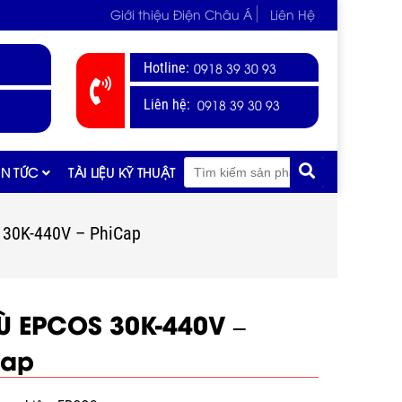
Giới thiệu Điện Châu Á
Liên Hệ
Hotline:
0918 39 30 93
0918 39 30 93
Liên hệ:
IN TỨC
TÀI LIỆU KỸ THUẬT
 30K-440V – PhiCap
Ù EPCOS 30K-440V –
Cap