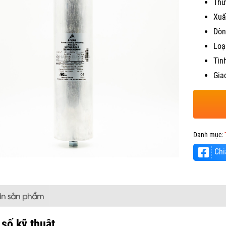
Thư
Xuấ
Dòn
Loạ
Tìn
Gia
Danh mục:
Chi
tin sản phẩm
số kỹ thuật