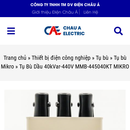
CÔNG TY TNHH TM DV ĐIỆN CHÂU Á
Giới thiệu Điện Châu Á
Liên Hệ
Trang chủ
»
Thiết bị điện công nghiệp
»
Tụ bù
»
Tụ bù
Mikro
»
Tụ Bù Dầu 40kVar-440V MMB-445040KT MIKRO