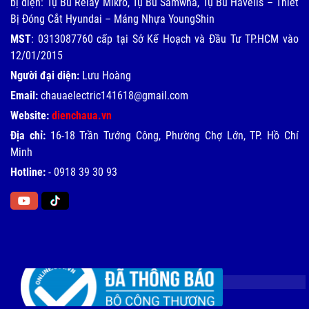
bị điện: Tụ Bù Relay Mikro, Tụ Bù Samwha, Tụ Bù Havells – Thiết
Bị Đóng Cắt Hyundai – Máng Nhựa YoungShin
MST
: 0313087760 cấp tại Sở Kế Hoạch và Đầu Tư TP.HCM vào
12/01/2015
Người đại diện:
Lưu Hoàng
Email:
chauaelectric141618@gmail.com
Website:
dienchaua.vn
Địa chỉ:
16-18 Trần Tướng Công, Phường Chợ Lớn, TP. Hồ Chí
Minh
Hotline:
-
0918 39 30 93