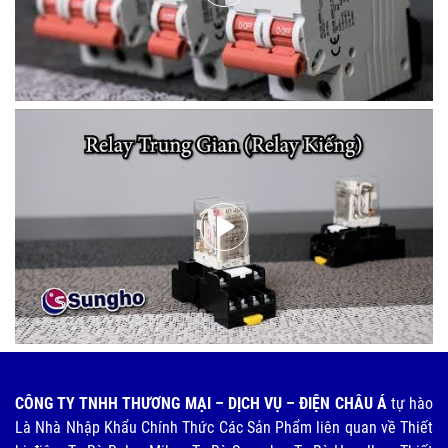
CÔNG TY TNHH THƯƠNG MẠI – DỊCH VỤ – ĐIỆN CHÂU Á
tự hào
Là Nhà Nhập Khẩu Chính Thức Các Sản Phẩm liên quan về Thiết