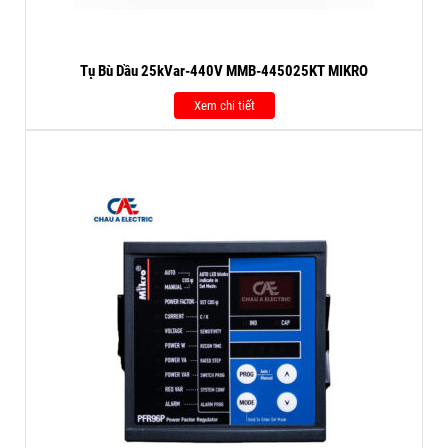
Tụ Bù Dầu 25kVar-440V MMB-445025KT MIKRO
Xem chi tiết