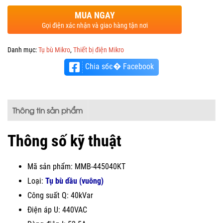
MUA NGAY
Gọi điện xác nhận và giao hàng tận nơi
Danh mục:
Tụ bù Mikro
,
Thiết bị điện Mikro
Chia sбє� Facebook
Thông tin sản phẩm
Thông số kỹ thuật
Mã sản phẩm: MMB-445040KT
Loại:
Tụ bù dầu (vuông)
Công suất Q: 40kVar
Điện áp U: 440VAC