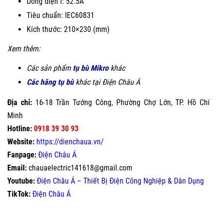
Dòng điện I: 52.5A
Tiêu chuẩn: IEC60831
Kích thước: 210×230 (mm)
Xem thêm:
Các sản phẩm
tụ bù Mikro
khác
Các hãng tụ bù
khác tại Điện Châu Á
Địa chỉ:
16-18 Trần Tướng Công, Phường Chợ Lớn, TP. Hồ Chí
Minh
Hotline:
0918 39 30 93
Website:
https://dienchaua.vn/
Fanpage:
Điện Châu Á
Email:
chauaelectric141618@gmail.com
Youtube:
Điện Châu Á – Thiết Bị Điện Công Nghiệp & Dân Dụng
TikTok:
Điện Châu Á