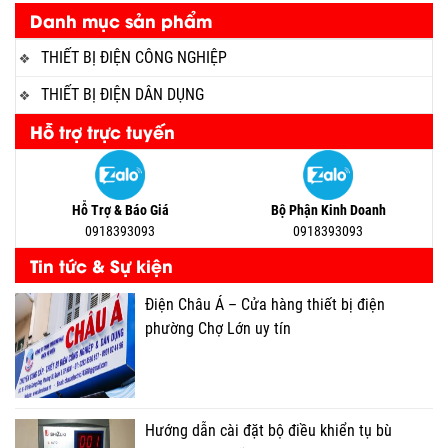
Danh mục sản phẩm
THIẾT BỊ ĐIỆN CÔNG NGHIỆP
THIẾT BỊ ĐIỆN DÂN DỤNG
Hỗ trợ trực tuyến
Hỗ Trợ & Báo Giá
Bộ Phận Kinh Doanh
0918393093
0918393093
Tin tức & Sự kiện
Điện Châu Á – Cửa hàng thiết bị điện
phường Chợ Lớn uy tín
Hướng dẫn cài đặt bộ điều khiển tụ bù