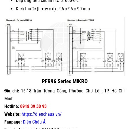
Đáp ứng tiêu chuẩn IEC 61000-6-2
Kích thước (h x w x d) : 96 x 96 x 90 mm
PFR96 Series MIKRO
Địa chỉ:
16-18 Trần Tướng Công, Phường Chợ Lớn, TP. Hồ Chí
Minh
Hotline:
0918 39 30 93
Website:
https://dienchaua.vn/
Fanpage:
Điện Châu Á