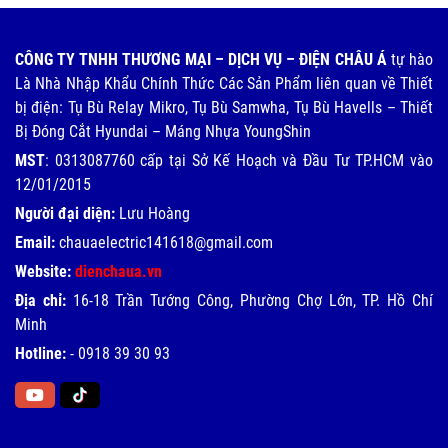
CÔNG TY TNHH THƯƠNG MẠI – DỊCH VỤ – ĐIỆN CHÂU Á
tự hào
Là Nhà Nhập Khẩu Chính Thức Các Sản Phẩm liên quan về Thiết
bị điện: Tụ Bù Relay Mikro, Tụ Bù Samwha, Tụ Bù Havells – Thiết
Bị Đóng Cắt Hyundai – Máng Nhựa YoungShin
MST
: 0313087760 cấp tại Sở Kế Hoạch và Đầu Tư TP.HCM vào
12/01/2015
Người đại diện:
Lưu Hoàng
Email:
chauaelectric141618@gmail.com
Website:
dienchaua.vn
Địa chỉ:
16-18 Trần Tướng Công, Phường Chợ Lớn, TP. Hồ Chí
Minh
Hotline:
-
0918 39 30 93