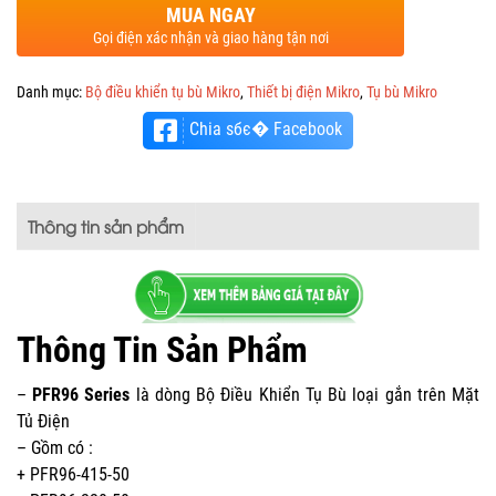
MUA NGAY
Gọi điện xác nhận và giao hàng tận nơi
Danh mục:
Bộ điều khiển tụ bù Mikro
,
Thiết bị điện Mikro
,
Tụ bù Mikro
Chia sбє� Facebook
Thông tin sản phẩm
Thông Tin Sản Phẩm
–
PFR96 Series
là dòng Bộ Điều Khiển Tụ Bù loại gắn trên Mặt
Tủ Điện
– Gồm có :
+ PFR96-415-50