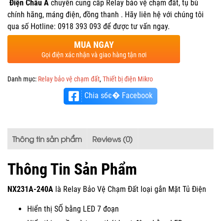
Điện Châu Á
chuyên cung cấp Relay bảo vệ chạm đất, tụ bù
chính hãng, máng điện, đồng thanh . Hãy liên hệ với chúng tôi
qua số Hotline: 0918 393 093 để được tư vấn ngay.
MUA NGAY
Gọi điện xác nhận và giao hàng tận nơi
Danh mục:
Relay bảo vệ chạm đất
,
Thiết bị điện Mikro
Chia sбє� Facebook
Thông tin sản phẩm
Reviews (0)
Thông Tin Sản Phẩm
NX231A-240A
là Relay Bảo Vệ Chạm Đất loại gắn Mặt Tủ Điện
Hiển thị SỐ bằng LED 7 đoạn