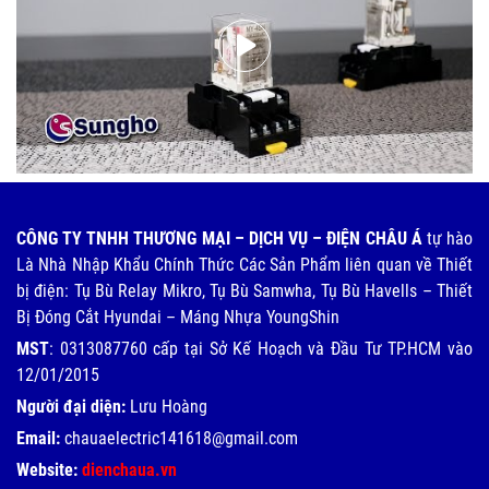
CÔNG TY TNHH THƯƠNG MẠI – DỊCH VỤ – ĐIỆN CHÂU Á
tự hào
Là Nhà Nhập Khẩu Chính Thức Các Sản Phẩm liên quan về Thiết
bị điện: Tụ Bù Relay Mikro, Tụ Bù Samwha, Tụ Bù Havells – Thiết
Bị Đóng Cắt Hyundai – Máng Nhựa YoungShin
MST
: 0313087760 cấp tại Sở Kế Hoạch và Đầu Tư TP.HCM vào
12/01/2015
Người đại diện:
Lưu Hoàng
Email:
chauaelectric141618@gmail.com
Website:
dienchaua.vn