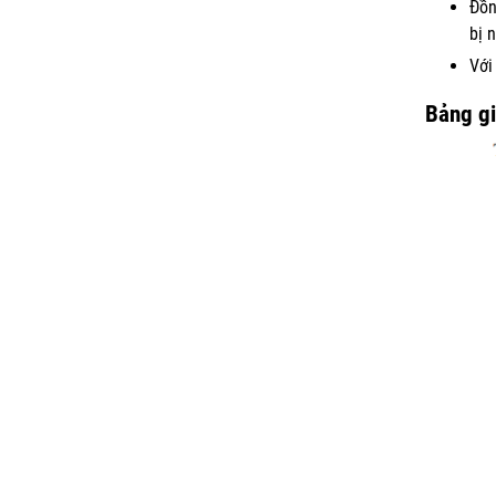
Đồn
bị n
Với
Bảng g