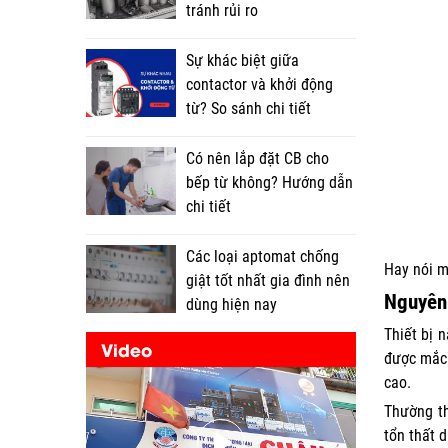
tránh rủi ro
Sự khác biệt giữa
contactor và khởi động
từ? So sánh chi tiết
Có nên lắp đặt CB cho
bếp từ không? Hướng dẫn
chi tiết
Các loại aptomat chống
Hay nói m
giật tốt nhất gia đình nên
Nguyên 
dùng hiện nay
Thiết bị 
Video
được mắc 
cao.
Thường th
tổn thất 