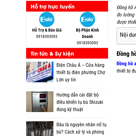
Hỗ trợ trực tuyến
Đồng hồ A
đo lường 
được thiế
Hỗ Trợ & Báo Giá
Bộ Phận Kinh
Nội dun
0918393093
Doanh
0918393093
Tin tức & Sự kiện
Đồng hồ
Đồng hồ 
Điện Châu Á – Cửa hàng
thiết bị 
thiết bị điện phường Chợ
Lớn uy tín
Hướng dẫn cài đặt bộ
điều khiển tụ bù Shizuki
đúng kỹ thuật
Đâu là nguyên nhân nổ tụ
bù? Cách xử lý và phòng