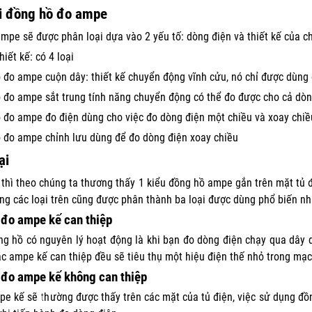
i đồng hồ đo ampe
mpe sẽ được phân loại dựa vào 2 yếu tố: dòng điện và thiết kế của c
hiết kế: có 4 loại
 đo ampe cuộn dây: thiết kế chuyển động vĩnh cửu, nó chỉ được dùng
 đo ampe sắt trung tính năng chuyển động có thể đo được cho cả dòn
 đo ampe đo điện dùng cho việc đo dòng điện một chiều và xoay chiề
 đo ampe chỉnh lưu dùng để đo dòng điện xoay chiều
ại
 thì theo chúng ta thương thấy 1 kiểu đồng hồ ampe gắn trên mặt tủ 
ng các loại trên cũng được phân thành ba loại được dùng phổ biến nh
 đo ampe kế can thiệp
ng hồ có nguyên lý hoạt động là khi bạn đo dòng điện chạy qua dây dẫ
ác ampe kế can thiệp đều sẽ tiêu thụ một hiệu điện thế nhỏ trong mạc
 đo ampe kế không can thiệp
pe kế sẽ thường được thấy trên các mặt của tủ điện, việc sử dụng đ