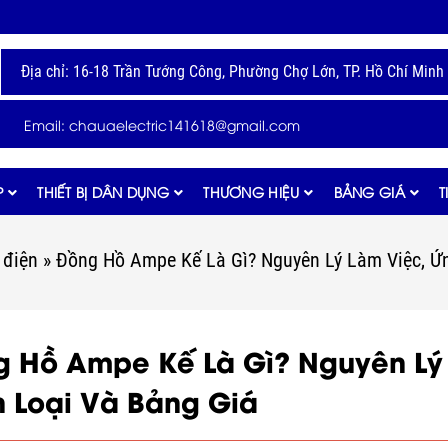
Địa chỉ: 16-18 Trần Tướng Công, Phường Chợ Lớn, TP. Hồ Chí Minh
Email: chauaelectric141618@gmail.com
P
THIẾT BỊ DÂN DỤNG
THƯƠNG HIỆU
BẢNG GIÁ
T
 điện
»
Đồng Hồ Ampe Kế Là Gì? Nguyên Lý Làm Việc, Ứ
 Hồ Ampe Kế Là Gì? Nguyên Lý
 Loại Và Bảng Giá