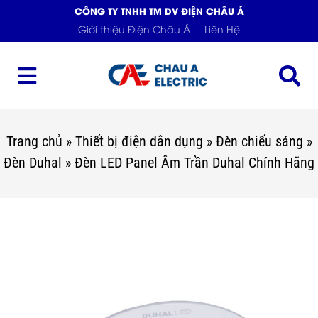
CÔNG TY TNHH TM DV ĐIỆN CHÂU Á
Giới thiệu Điện Châu Á
Liên Hệ
Trang chủ
»
Thiết bị điện dân dụng
»
Đèn chiếu sáng
»
Đèn Duhal
»
Đèn LED Panel Âm Trần Duhal Chính Hãng