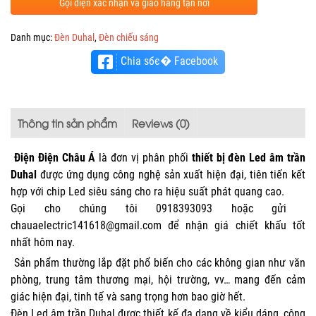
Gọi điện xác nhận và giao hàng tận nơi
Danh mục:
Đèn Duhal
,
Đèn chiếu sáng
Chia sбє� Facebook
Thông tin sản phẩm
Reviews (0)
Điện Điện Châu Á
là đơn vị phân phối
thiết bị đèn Led âm trần
Duhal
được ứng dụng công nghệ sản xuất hiện đại, tiên tiến kết
hợp với chip Led siêu sáng cho ra hiệu suất phát quang cao.
Gọi cho chúng tôi 0918393093 hoặc gửi
chauaelectric141618@gmail.com
để nhận giá chiết khấu tốt
nhất hôm nay.
Sản phẩm thường lắp đặt phổ biến cho các không gian như văn
phòng, trung tâm thương mại, hội trường, vv… mang đến cảm
giác hiện đại, tinh tế và sang trọng hơn bao giờ hết.
Đèn Led âm trần Duhal được thiết kế đa dạng về kiểu dáng, công