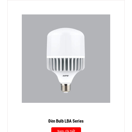
Đèn Bulb LBA Series
Xem chi tiết