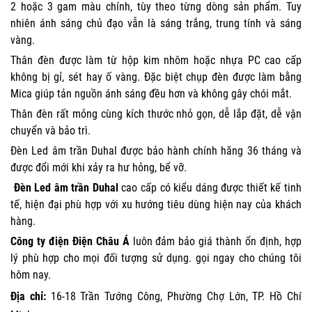
2 hoặc 3 gam màu chính, tùy theo từng dòng sản phẩm. Tuy
nhiên ánh sáng chủ đạo vẫn là sáng trắng, trung tính và sáng
vàng.
Thân đèn được làm từ hộp kim nhôm hoặc nhựa PC cao cấp
không bị gỉ, sét hay ố vàng. Đặc biệt chụp đèn được làm bằng
Mica giúp tản nguồn ánh sáng đều hơn và không gây chói mắt.
Thân đèn rất mỏng cùng kích thước nhỏ gọn, dễ lắp đặt, dễ vận
chuyển và bảo trì.
Đèn Led âm trần Duhal được bảo hành chính hãng 36 tháng và
được đổi mới khi xảy ra hư hỏng, bể vỡ.
Đèn Led âm trần Duhal
cao cấp có kiểu dáng được thiết kế tinh
tế, hiện đại phù hợp với xu hướng tiêu dùng hiện nay của khách
hàng.
Công ty điện Điện Châu Á
luôn đảm bảo giá thành ổn định, hợp
lý phù hợp cho mọi đối tượng sử dụng. gọi ngay cho chúng tôi
hôm nay.
Địa chỉ:
16-18 Trần Tướng Công, Phường Chợ Lớn, TP. Hồ Chí