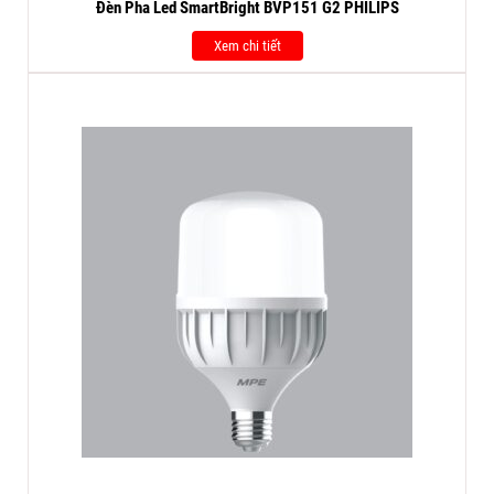
Đèn Pha Led SmartBright BVP151 G2 PHILIPS
Xem chi tiết