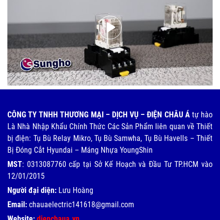
CÔNG TY TNHH THƯƠNG MẠI – DỊCH VỤ – ĐIỆN CHÂU Á
tự hào
Là Nhà Nhập Khẩu Chính Thức Các Sản Phẩm liên quan về Thiết
bị điện: Tụ Bù Relay Mikro, Tụ Bù Samwha, Tụ Bù Havells – Thiết
Bị Đóng Cắt Hyundai – Máng Nhựa YoungShin
MST
: 0313087760 cấp tại Sở Kế Hoạch và Đầu Tư TP.HCM vào
12/01/2015
Người đại diện:
Lưu Hoàng
Email:
chauaelectric141618@gmail.com
Website:
dienchaua.vn