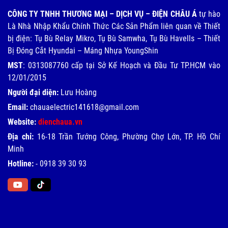
CÔNG TY TNHH THƯƠNG MẠI – DỊCH VỤ – ĐIỆN CHÂU Á
tự hào
Là Nhà Nhập Khẩu Chính Thức Các Sản Phẩm liên quan về Thiết
bị điện: Tụ Bù Relay Mikro, Tụ Bù Samwha, Tụ Bù Havells – Thiết
Bị Đóng Cắt Hyundai – Máng Nhựa YoungShin
MST
: 0313087760 cấp tại Sở Kế Hoạch và Đầu Tư TP.HCM vào
12/01/2015
Người đại diện:
Lưu Hoàng
Email:
chauaelectric141618@gmail.com
Website:
dienchaua.vn
Địa chỉ:
16-18 Trần Tướng Công, Phường Chợ Lớn, TP. Hồ Chí
Minh
Hotline:
-
0918 39 30 93