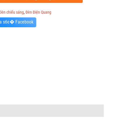
Đèn chiếu sáng
,
Đèn Điện Quang
a sбє� Facebook