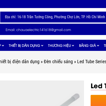
Địa chỉ: 16-18 Trần Tướng Công, Phường Chợ Lớn, TP. Hồ Chí Minh
Email: chauaelectric141618@gmail.com
P
THIẾT BỊ DÂN DỤNG
THƯƠNG HIỆU
BẢNG GIÁ
T
hiết bị điện dân dụng
»
Đèn chiếu sáng
»
Led Tube Seri
Led 