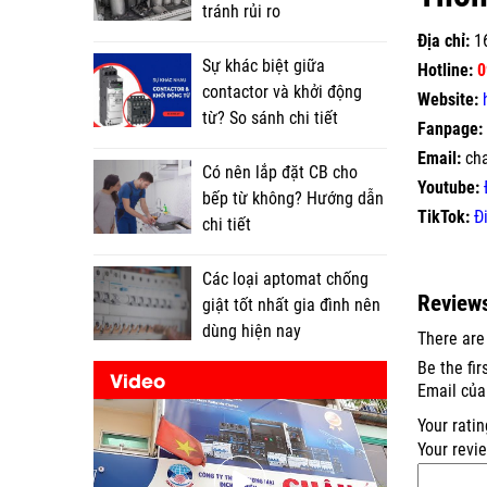
tránh rủi ro
Địa chỉ:
16
Sự khác biệt giữa
Hotline:
0
contactor và khởi động
Website:
từ? So sánh chi tiết
Fanpage:
Email:
ch
Có nên lắp đặt CB cho
Youtube:
bếp từ không? Hướng dẫn
TikTok:
Đ
chi tiết
Các loại aptomat chống
Review
giật tốt nhất gia đình nên
dùng hiện nay
There are
Be the fi
Video
Email của
Your rati
Your revi