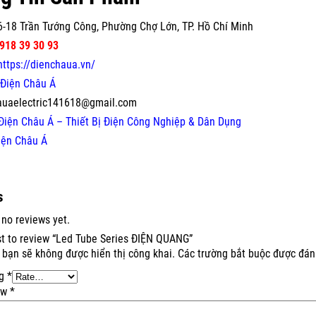
-18 Trần Tướng Công, Phường Chợ Lớn, TP. Hồ Chí Minh
918 39 30 93
https://dienchaua.vn/
Điện Châu Á
auaelectric141618@gmail.com
Điện Châu Á – Thiết Bị Điện Công Nghiệp & Dân Dụng
iện Châu Á
s
 no reviews yet.
rst to review “Led Tube Series ĐIỆN QUANG”
 bạn sẽ không được hiển thị công khai.
Các trường bắt buộc được đá
ng
*
ew
*