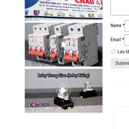
Name
*
Email
*
Lưu tê