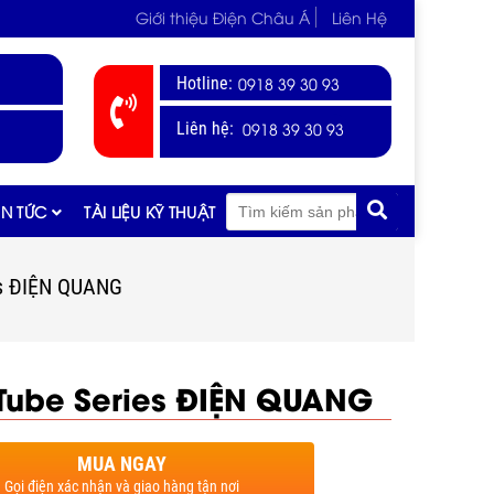
Giới thiệu Điện Châu Á
Liên Hệ
Hotline:
0918 39 30 93
0918 39 30 93
Liên hệ:
IN TỨC
TÀI LIỆU KỸ THUẬT
es ĐIỆN QUANG
Tube Series ĐIỆN QUANG
MUA NGAY
Gọi điện xác nhận và giao hàng tận nơi