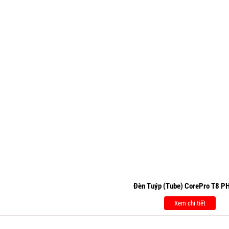
Đèn Tuýp (Tube) CorePro T8 P
Xem chi tiết