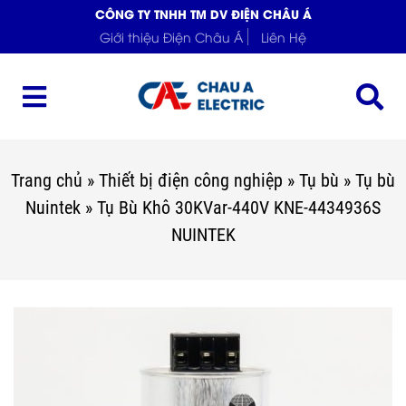
CÔNG TY TNHH TM DV ĐIỆN CHÂU Á
Giới thiệu Điện Châu Á
Liên Hệ
Trang chủ
»
Thiết bị điện công nghiệp
»
Tụ bù
»
Tụ bù
Nuintek
»
Tụ Bù Khô 30KVar-440V KNE-4434936S
NUINTEK