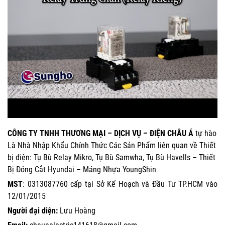
CÔNG TY TNHH THƯƠNG MẠI – DỊCH VỤ – ĐIỆN CHÂU Á
tự hào
Là Nhà Nhập Khẩu Chính Thức Các Sản Phẩm liên quan về Thiết
bị điện: Tụ Bù Relay Mikro, Tụ Bù Samwha, Tụ Bù Havells – Thiết
Bị Đóng Cắt Hyundai – Máng Nhựa YoungShin
MST
: 0313087760 cấp tại Sở Kế Hoạch và Đầu Tư TP.HCM vào
12/01/2015
Người đại diện:
Lưu Hoàng