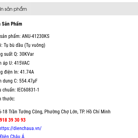
tin sản phẩm
n Sản Phẩm
sản phẩm: ANU-41230KS
i: Tụ bù dầu (Tụ vuông)
g suất Q: 30KVar
n áp U: 415VAC
g điện In: 41.74A
n dung C: 554.47µF
u chuẩn: IEC60831-1
h thước:
-18 Trần Tướng Công, Phường Chợ Lớn, TP. Hồ Chí Minh
918 39 30 93
https://dienchaua.vn/
Điện Châu Á