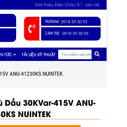
Giới thiệu Điện Châu Á
Liên Hệ
Hotline:
0918 39 30 93
0918 39 30 93
Liên hệ:
IN TỨC
TÀI LIỆU KỸ THUẬT
415V ANU-41230KS NUINTEK
ù Dầu 30KVar-415V ANU-
30KS NUINTEK