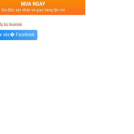
MUA NGAY
Gọi điện xác nhận và giao hàng tận nơi
Tụ bù Nuintek
a sбє� Facebook