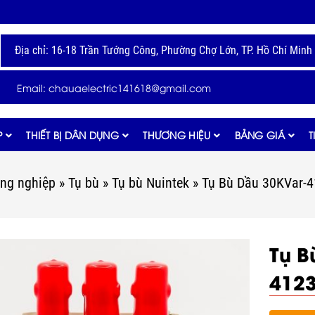
Địa chỉ: 16-18 Trần Tướng Công, Phường Chợ Lớn, TP. Hồ Chí Minh
Email: chauaelectric141618@gmail.com
P
THIẾT BỊ DÂN DỤNG
THƯƠNG HIỆU
BẢNG GIÁ
T
ông nghiệp
»
Tụ bù
»
Tụ bù Nuintek
»
Tụ Bù Dầu 30KVar-
Tụ B
412