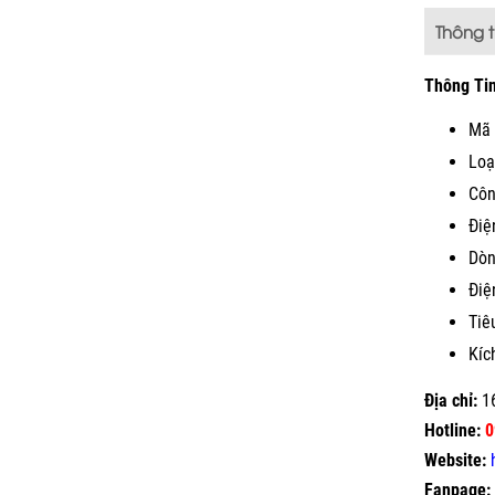
Thông 
Thông Ti
Mã 
Loạ
Côn
Điệ
Dòn
Điệ
Tiê
Kíc
Địa chỉ:
16
Hotline:
0
Website:
Fanpage: