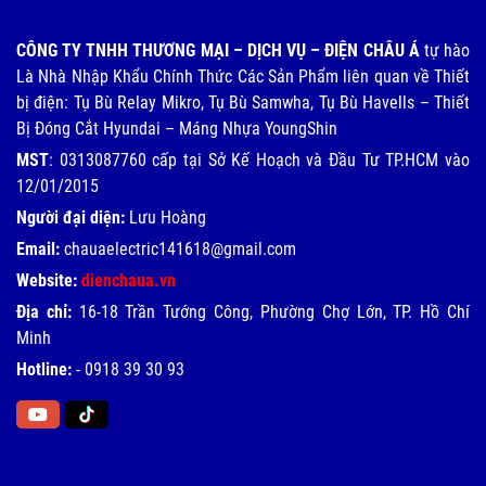
CÔNG TY TNHH THƯƠNG MẠI – DỊCH VỤ – ĐIỆN CHÂU Á
tự hào
Là Nhà Nhập Khẩu Chính Thức Các Sản Phẩm liên quan về Thiết
bị điện: Tụ Bù Relay Mikro, Tụ Bù Samwha, Tụ Bù Havells – Thiết
Bị Đóng Cắt Hyundai – Máng Nhựa YoungShin
MST
: 0313087760 cấp tại Sở Kế Hoạch và Đầu Tư TP.HCM vào
12/01/2015
Người đại diện:
Lưu Hoàng
Email:
chauaelectric141618@gmail.com
Website:
dienchaua.vn
Địa chỉ:
16-18 Trần Tướng Công, Phường Chợ Lớn, TP. Hồ Chí
Minh
Hotline:
-
0918 39 30 93