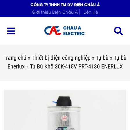
CÔNG TY TNHH TM DV ĐIỆN CHÂU Á
Giới thiệu Điện Châu Á
Liên Hệ
Trang chủ
»
Thiết bị điện công nghiệp
»
Tụ bù
»
Tụ bù
Enerlux
»
Tụ Bù Khô 30K-415V PRT-4130 ENERLUX