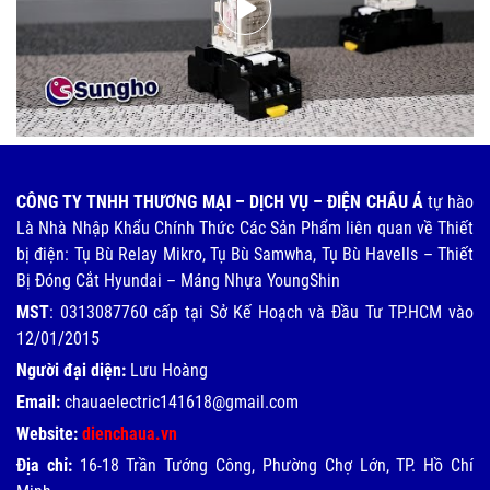
CÔNG TY TNHH THƯƠNG MẠI – DỊCH VỤ – ĐIỆN CHÂU Á
tự hào
Là Nhà Nhập Khẩu Chính Thức Các Sản Phẩm liên quan về Thiết
bị điện: Tụ Bù Relay Mikro, Tụ Bù Samwha, Tụ Bù Havells – Thiết
Bị Đóng Cắt Hyundai – Máng Nhựa YoungShin
MST
: 0313087760 cấp tại Sở Kế Hoạch và Đầu Tư TP.HCM vào
12/01/2015
Người đại diện:
Lưu Hoàng
Email:
chauaelectric141618@gmail.com
Website:
dienchaua.vn
Địa chỉ:
16-18 Trần Tướng Công, Phường Chợ Lớn, TP. Hồ Chí