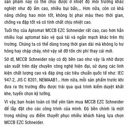
sản phẩm này có thể chịu được ở nhiệt độ môi trường khắc
nghiệt như độ ẩm cao, nhiều bụi bẩn,… Hơn nữa, còn có khả
năng chống hao mòn tốt, không bị phai màu theo thời gian,
chống va đập tốt và có tính chất chịu nhiệt cao.
Tuổi thọ của Aptomat MCCB EZC Schneider rất cao, cao hơn hẳn
nhiều loại aptomat bảo vệ quá tải và ngắn mạch khác trên thị
trường. Chúng ta có thể dùng trong thời gian dài mà không lo hư
hỏng hay chập cháy, nhờ vậy sẽ đỡ tốn chi phí thay cái mới.
Sở dĩ, MCCB Schneider này có độ bền cao như vậy là nhờ được
sản xuất trên dây chuyền công nghệ hiện đại, sử dụng các linh
kiện chất lượng cao và đáp ứng các tiêu chuẩn quốc tế như: IEC
947-2, JIS C 8201, NEMAAB1… Hơn nữa, mỗi sản phẩm trước khi
đưa ra thị trường đều được trải qua quá trình kiểm duyệt khắt
khe, tuyển chọn kỹ lưỡng.
Vì vậy, bạn hoàn toàn có thể yên tâm mua MCCB EZC Schneider
để lắp đặt cho các công trình của mình. Độ bền chính là một
trong những ưu điểm thuyết phục nhiều khách hàng lựa chọn
MCCB EZC Schneider.