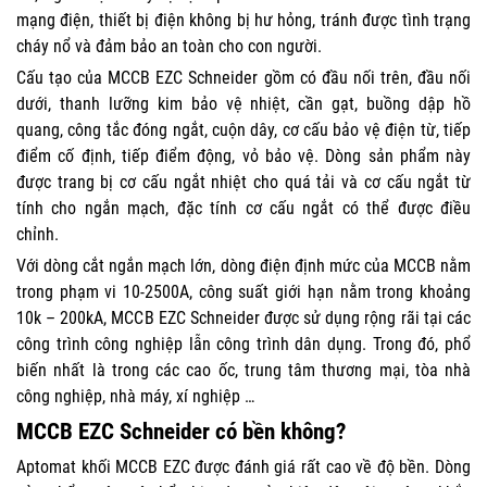
mạng điện, thiết bị điện không bị hư hỏng, tránh được tình trạng
cháy nổ và đảm bảo an toàn cho con người.
Cấu tạo của MCCB EZC Schneider gồm có đầu nối trên, đầu nối
dưới, thanh lưỡng kim bảo vệ nhiệt, cần gạt, buồng dập hồ
quang, công tắc đóng ngắt, cuộn dây, cơ cấu bảo vệ điện từ, tiếp
điểm cố định, tiếp điểm động, vỏ bảo vệ. Dòng sản phẩm này
được trang bị cơ cấu ngắt nhiệt cho quá tải và cơ cấu ngắt từ
tính cho ngắn mạch, đặc tính cơ cấu ngắt có thể được điều
chỉnh.
Với dòng cắt ngắn mạch lớn, dòng điện định mức của MCCB nằm
trong phạm vi 10-2500A, công suất giới hạn nằm trong khoảng
10k – 200kA, MCCB EZC Schneider được sử dụng rộng rãi tại các
công trình công nghiệp lẫn công trình dân dụng. Trong đó, phổ
biến nhất là trong các cao ốc, trung tâm thương mại, tòa nhà
công nghiệp, nhà máy, xí nghiệp …
MCCB EZC Schneider có bền không?
Aptomat khối MCCB EZC được đánh giá rất cao về độ bền. Dòng