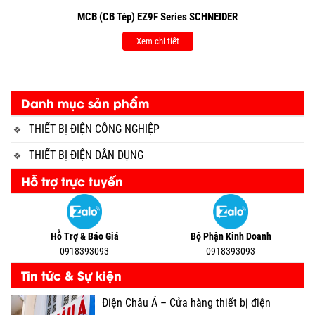
MCB (CB Tép) EZ9F Series SCHNEIDER
Xem chi tiết
Danh mục sản phẩm
THIẾT BỊ ĐIỆN CÔNG NGHIỆP
THIẾT BỊ ĐIỆN DÂN DỤNG
Hỗ trợ trực tuyến
Hỗ Trợ & Báo Giá
Bộ Phận Kinh Doanh
0918393093
0918393093
Tin tức & Sự kiện
Điện Châu Á – Cửa hàng thiết bị điện