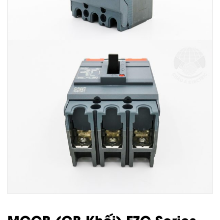
MCCB (CB Khối) EZC Series