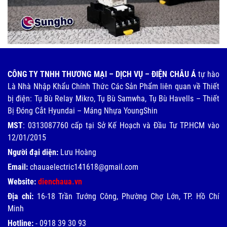
CÔNG TY TNHH THƯƠNG MẠI – DỊCH VỤ – ĐIỆN CHÂU Á
tự hào
Là Nhà Nhập Khẩu Chính Thức Các Sản Phẩm liên quan về Thiết
bị điện: Tụ Bù Relay Mikro, Tụ Bù Samwha, Tụ Bù Havells – Thiết
Bị Đóng Cắt Hyundai – Máng Nhựa YoungShin
MST
: 0313087760 cấp tại Sở Kế Hoạch và Đầu Tư TP.HCM vào
12/01/2015
Người đại diện:
Lưu Hoàng
Email:
chauaelectric141618@gmail.com
Website:
dienchaua.vn
Địa chỉ:
16-18 Trần Tướng Công, Phường Chợ Lớn, TP. Hồ Chí
Minh
Hotline:
-
0918 39 30 93