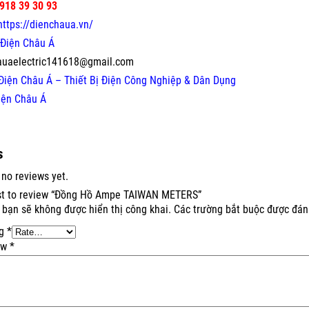
918 39 30 93
https://dienchaua.vn/
Điện Châu Á
auaelectric141618@gmail.com
Điện Châu Á – Thiết Bị Điện Công Nghiệp & Dân Dụng
iện Châu Á
s
 no reviews yet.
rst to review “Đồng Hồ Ampe TAIWAN METERS”
 bạn sẽ không được hiển thị công khai.
Các trường bắt buộc được đá
ng
*
ew
*