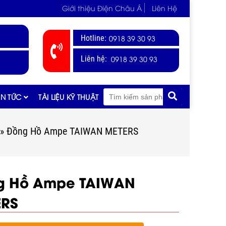
Giới thiệu Điện Châu Á
Liên Hệ
Hotline:
0918 39 30 93
0918 39 30 93
Liên hệ:
IN TỨC
TÀI LIỆU KỸ THUẬT
»
Đồng Hồ Ampe TAIWAN METERS
g Hồ Ampe TAIWAN
ERS