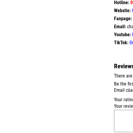
Hotline:
0
Website:
Fanpage:
Email:
ch
Youtube:
TikTok:
Đ
Review
There are
Be the fi
Email của
Your rati
Your revi