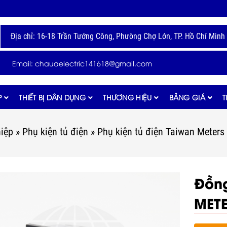
Địa chỉ: 16-18 Trần Tướng Công, Phường Chợ Lớn, TP. Hồ Chí Minh
Email: chauaelectric141618@gmail.com
P
THIẾT BỊ DÂN DỤNG
THƯƠNG HIỆU
BẢNG GIÁ
T
hiệp
»
Phụ kiện tủ điện
»
Phụ kiện tủ điện Taiwan Meters
Đồn
MET