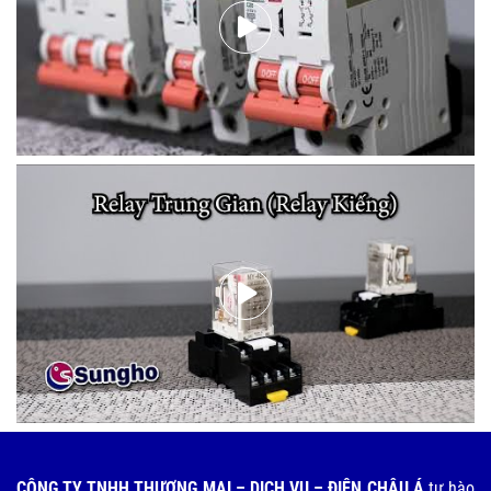
CÔNG TY TNHH THƯƠNG MẠI – DỊCH VỤ – ĐIỆN CHÂU Á
tự hào