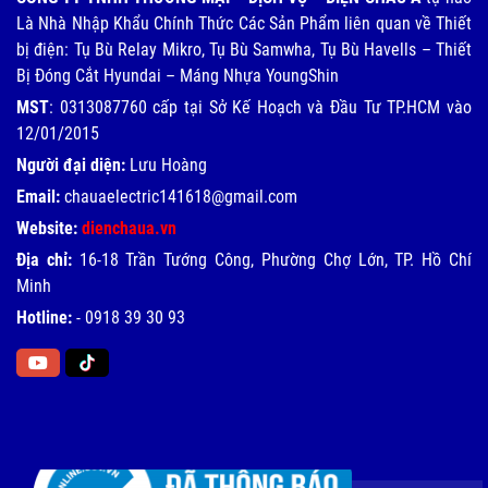
Là Nhà Nhập Khẩu Chính Thức Các Sản Phẩm liên quan về Thiết
bị điện: Tụ Bù Relay Mikro, Tụ Bù Samwha, Tụ Bù Havells – Thiết
Bị Đóng Cắt Hyundai – Máng Nhựa YoungShin
MST
: 0313087760 cấp tại Sở Kế Hoạch và Đầu Tư TP.HCM vào
12/01/2015
Người đại diện:
Lưu Hoàng
Email:
chauaelectric141618@gmail.com
Website:
dienchaua.vn
Địa chỉ:
16-18 Trần Tướng Công, Phường Chợ Lớn, TP. Hồ Chí
Minh
Hotline:
-
0918 39 30 93