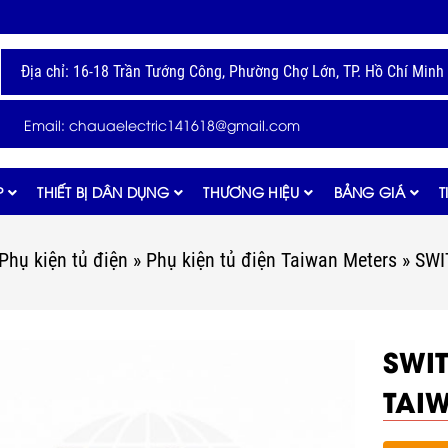
Địa chỉ: 16-18 Trần Tướng Công, Phường Chợ Lớn, TP. Hồ Chí Minh
Email: chauaelectric141618@gmail.com
P
THIẾT BỊ DÂN DỤNG
THƯƠNG HIỆU
BẢNG GIÁ
T
Phụ kiện tủ điện
»
Phụ kiện tủ điện Taiwan Meters
»
SWI
SWI
TAI