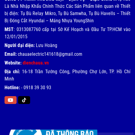
Là Nhà Nhập Khẩu Chính Thức Các Sản Phẩm liên quan về Thiết
bị điện: Tụ Bù Relay Mikro, Tụ Bù Samwha, Tụ Bù Havells – Thiết
Bị Đóng Cắt Hyundai – Máng Nhựa YoungShin
MST
: 0313087760 cấp tại Sở Kế Hoạch và Đầu Tư TP.HCM vào
12/01/2015
Người đại diện:
Lưu Hoàng
Email:
chauaelectric141618@gmail.com
Website:
dienchaua.vn
Địa chỉ:
16-18 Trần Tướng Công, Phường Chợ Lớn, TP. Hồ Chí
Minh
Hotline:
-
0918 39 30 93