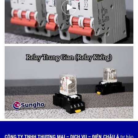
CÔNG TY TNHH THƯƠNG MẠI – DỊCH VỤ – ĐIỆN CHÂU Á
tự hào