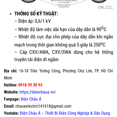
THÔNG SỐ KỸ THUẬT:
– Điện áp: 0,6/1 kV
O
– Nhiệt độ làm việc dài hạn của dây dẫn là 90
C
– Nhiệt độ cực đại cho phép của dây dẫn khi ngắn
o
mạch trong thời gian không quá 5 giây là 250
C
– Cáp CXV/AWA, CXV/SWA dùng cho hệ thống
truyền tải điện đi ngầm
Địa chỉ:
16-18 Trần Tướng Công, Phường Chợ Lớn, TP. Hồ Chí
Minh
Hotline:
0918 39 30 93
Website:
https://dienchaua.vn/
Fanpage:
Điện Châu Á
Email:
chauaelectric141618@gmail.com
Youtube:
Điện Châu Á – Thiết Bị Điện Công Nghiệp & Dân Dụng