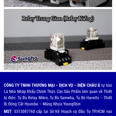
CÔNG TY TNHH THƯƠNG MẠI – DỊCH VỤ – ĐIỆN CHÂU Á
tự hào
Là Nhà Nhập Khẩu Chính Thức Các Sản Phẩm liên quan về Thiết
bị điện: Tụ Bù Relay Mikro, Tụ Bù Samwha, Tụ Bù Havells – Thiết
Bị Đóng Cắt Hyundai – Máng Nhựa YoungShin
MST
: 0313087760 cấp tại Sở Kế Hoạch và Đầu Tư TP.HCM vào