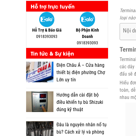
Hỗ trợ trực tuyến
Terminal
loại nào
Nội d
Hỗ Trợ & Báo Giá
Bộ Phận Kinh
0918393093
Doanh
0918393093
Termin
Tin tức & Sự kiện
Terminal
Điện Châu Á – Cửa hàng
các dây 
thiết bị điện phường Chợ
đấu sẽ đ
Lớn uy tín
Hiểu đơn
toàn, dễ
Hướng dẫn cài đặt bộ
nhau mộ
điều khiển tụ bù Shizuki
đúng kỹ thuật
Đâu là nguyên nhân nổ tụ
bù? Cách xử lý và phòng