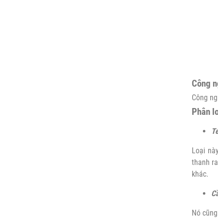
Công n
Công ngh
Phân lo
Te
Loại này
thanh ra
khác.
Cầ
Nó cũng