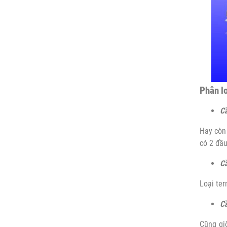
Phân lo
Cầ
Hay còn 
có 2 đầu
Cầ
Loại ter
Cầ
Cũng gi