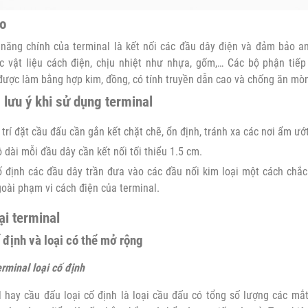
o
 năng chính của terminal là kết nối các đầu dây điện và đảm bảo a
c vật liệu cách điện, chịu nhiệt như nhựa, gốm,… Các bộ phận tiếp
được làm bằng hợp kim, đồng, có tính truyền dẫn cao và chống ăn mò
lưu ý khi sử dụng terminal
 trí đặt cầu đấu cần gắn kết chặt chẽ, ổn định, tránh xa các nơi ẩm ướt
 dài mỗi đầu dây cần kết nối tối thiểu 1.5 cm.
 định các đầu dây trần đưa vào các đầu nối kim loại một cách ch
oài phạm vi cách điện của terminal.
ại terminal
 định và loại có thể mở rộng
rminal loại cố định
 hay cầu đấu loại cố định là loại cầu đấu có tổng số lượng các mắt