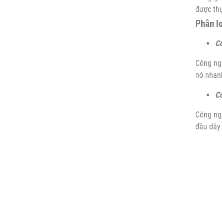
được thự
Phân l
C
Công ngh
nó nhanh
Cô
Công ng
đầu dây 