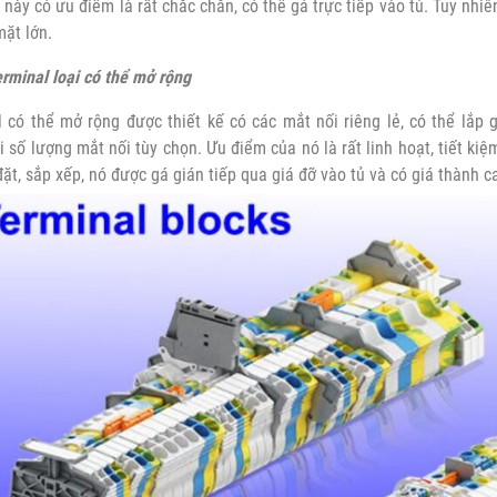
 này có ưu điểm là rất chắc chắn, có thể gá trực tiếp vào tủ. Tuy nhi
mặt lớn.
rminal loại có thể mở rộng
l có thể mở rộng được thiết kế có các mắt nối riêng lẻ, có thể lắp
i số lượng mắt nối tùy chọn. Ưu điểm của nó là rất linh hoạt, tiết ki
đặt, sắp xếp, nó được gá gián tiếp qua giá đỡ vào tủ và có giá thành ca