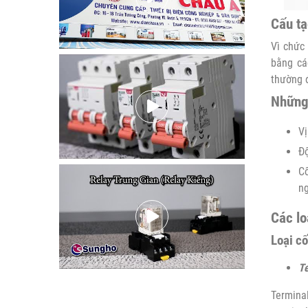
Cấu tạ
Vì chức
bằng cá
thường 
Những 
Vị
Độ
Cố
ng
Các lo
Loại cố
Te
Terminal