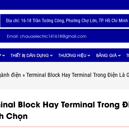
Địa chỉ: 16-18 Trần Tướng Công, Phường Chợ Lớn, TP. Hồ Chí Minh
Email: chauaelectric141618@gmail.com
P
THIẾT BỊ DÂN DỤNG
THƯƠNG HIỆU
BẢNG GIÁ
T
gành điện
»
Terminal Block Hay Terminal Trong Điện Là 
inal Block Hay Terminal Trong Đ
h Chọn