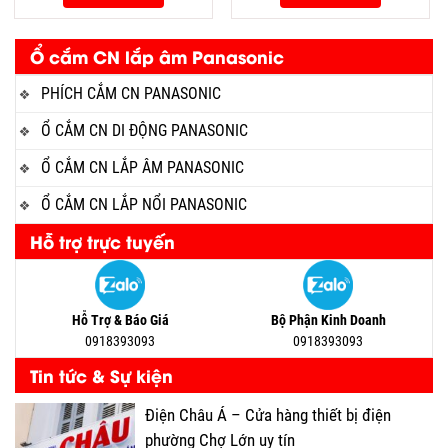
Ổ cắm CN lắp âm Panasonic
PHÍCH CẮM CN PANASONIC
Ổ CẮM CN DI ĐỘNG PANASONIC
Ổ CẮM CN LẮP ÂM PANASONIC
Ổ CẮM CN LẮP NỔI PANASONIC
Hỗ trợ trực tuyến
Hỗ Trợ & Báo Giá
Bộ Phận Kinh Doanh
0918393093
0918393093
Tin tức & Sự kiện
Điện Châu Á – Cửa hàng thiết bị điện
phường Chợ Lớn uy tín