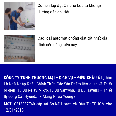
Có nên lắp đặt CB cho bếp từ không?
Hướng dẫn chi tiết
Các loại aptomat chống giật tốt nhất gia
đình nên dùng hiện nay
CÔNG TY TNHH THƯƠNG MẠI – DỊCH VỤ – ĐIỆN CHÂU Á
tự hào
Là Nhà Nhập Khẩu Chính Thức Các Sản Phẩm liên quan về Thiết
bị điện: Tụ Bù Relay Mikro, Tụ Bù Samwha, Tụ Bù Havells – Thiết
Bị Đóng Cắt Hyundai – Máng Nhựa YoungShin
MST
: 0313087760 cấp tại Sở Kế Hoạch và Đầu Tư TP.HCM vào
12/01/2015