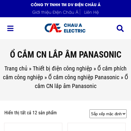
CÔNG TY TNHH TM DV ĐIỆN CHÂU Á
Giới thiệu Điện Châu Á
Liên Hệ
Ổ CẮM CN LẮP ÂM PANASONIC
Trang chủ
»
Thiết bị điện công nghiệp
»
Ổ cắm phích
cắm công nghiệp
»
Ổ cắm công nghiệp Panasonic
»
Ổ
cắm CN lắp âm Panasonic
Hiển thị tất cả 12 sản phẩm