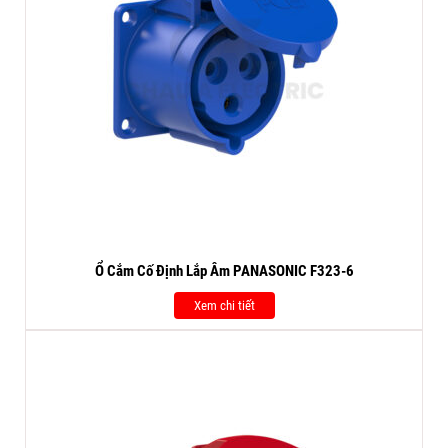
Ổ Cắm Cố Định Lắp Âm PANASONIC F323-6
Xem chi tiết