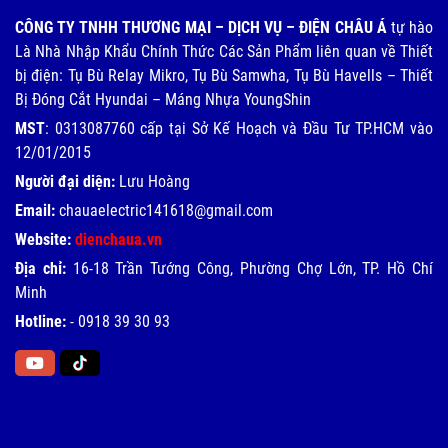
CÔNG TY TNHH THƯƠNG MẠI – DỊCH VỤ – ĐIỆN CHÂU Á
tự hào
Là Nhà Nhập Khẩu Chính Thức Các Sản Phẩm liên quan về Thiết
bị điện: Tụ Bù Relay Mikro, Tụ Bù Samwha, Tụ Bù Havells – Thiết
Bị Đóng Cắt Hyundai – Máng Nhựa YoungShin
MST
: 0313087760 cấp tại Sở Kế Hoạch và Đầu Tư TP.HCM vào
12/01/2015
Người đại diện:
Lưu Hoàng
Email:
chauaelectric141618@gmail.com
Website:
dienchaua.vn
Địa chỉ:
16-18 Trần Tướng Công, Phường Chợ Lớn, TP. Hồ Chí
Minh
Hotline:
-
0918 39 30 93