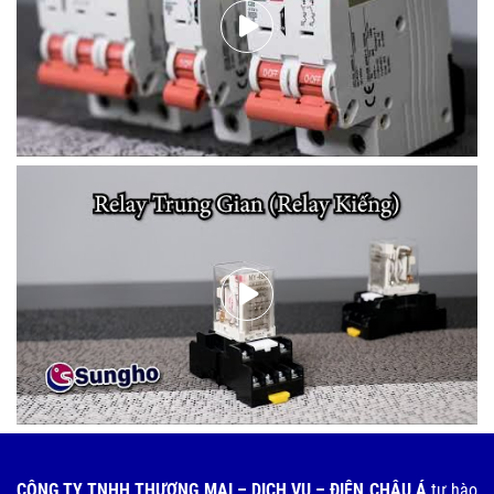
CÔNG TY TNHH THƯƠNG MẠI – DỊCH VỤ – ĐIỆN CHÂU Á
tự hào