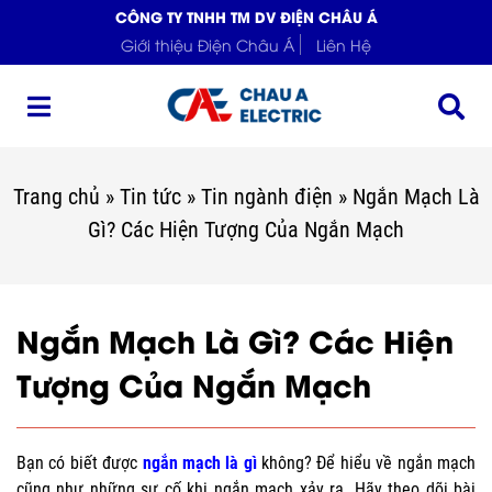
CÔNG TY TNHH TM DV ĐIỆN CHÂU Á
Giới thiệu Điện Châu Á
Liên Hệ
Trang chủ
»
Tin tức
»
Tin ngành điện
»
Ngắn Mạch Là
Gì? Các Hiện Tượng Của Ngắn Mạch
Ngắn Mạch Là Gì? Các Hiện
Tượng Của Ngắn Mạch
Bạn có biết được
ngắn mạch là gì
không? Để hiểu về ngắn mạch
cũng như những sự cố khi ngắn mạch xảy ra. Hãy theo dõi bài