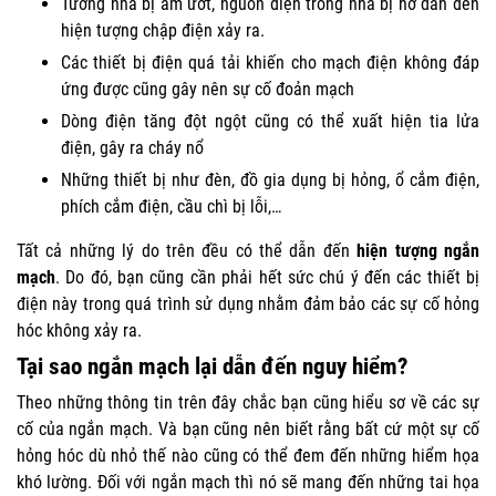
Tường nhà bị ẩm ướt, nguồn điện trong nhà bị hở dẫn đến
hiện tượng chập điện xảy ra.
Các thiết bị điện quá tải khiến cho mạch điện không đáp
ứng được cũng gây nên sự cố đoản mạch
Dòng điện tăng đột ngột cũng có thể xuất hiện tia lửa
điện, gây ra cháy nổ
Những thiết bị như đèn, đồ gia dụng bị hỏng, ổ cắm điện,
phích cắm điện, cầu chì bị lỗi,…
Tất cả những lý do trên đều có thể dẫn đến
hiện tượng ngắn
mạch
. Do đó, bạn cũng cần phải hết sức chú ý đến các thiết bị
điện này trong quá trình sử dụng nhằm đảm bảo các sự cố hỏng
hóc không xảy ra.
Tại sao ngắn mạch lại dẫn đến nguy hiểm?
Theo những thông tin trên đây chắc bạn cũng hiểu sơ về các sự
cố của ngắn mạch. Và bạn cũng nên biết rằng bất cứ một sự cố
hỏng hóc dù nhỏ thế nào cũng có thể đem đến những hiểm họa
khó lường. Đối với ngắn mạch thì nó sẽ mang đến những tai họa