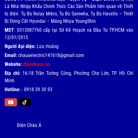
Là Nhà Nhập Khẩu Chính Thức Các Sản Phẩm liên quan về Thiết
bị điện: Tụ Bù Relay Mikro, Tụ Bù Samwha, Tụ Bù Havells – Thiết
Bị Đóng Cắt Hyundai – Máng Nhựa YoungShin
MST
: 0313087760 cấp tại Sở Kế Hoạch và Đầu Tư TP.HCM vào
12/01/2015
Người đại diện:
Lưu Hoàng
Email:
chauaelectric141618@gmail.com
Website:
dienchaua.vn
Địa chỉ:
16-18 Trần Tướng Công, Phường Chợ Lớn, TP. Hồ Chí
Minh
Hotline:
-
0918 39 30 93
Điện Châu Á