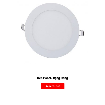
Đèn Panel- Rạng Đông
Xem chi tiết