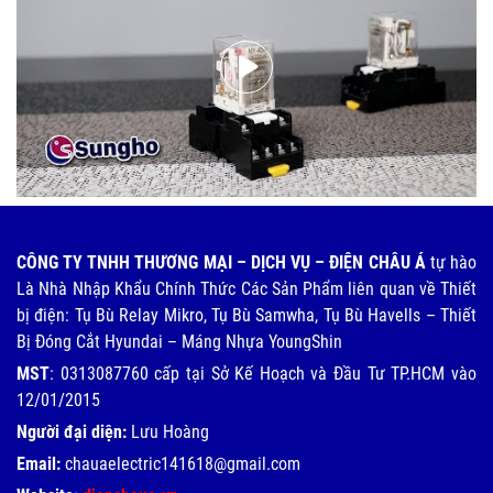
CÔNG TY TNHH THƯƠNG MẠI – DỊCH VỤ – ĐIỆN CHÂU Á
tự hào
Là Nhà Nhập Khẩu Chính Thức Các Sản Phẩm liên quan về Thiết
bị điện: Tụ Bù Relay Mikro, Tụ Bù Samwha, Tụ Bù Havells – Thiết
Bị Đóng Cắt Hyundai – Máng Nhựa YoungShin
MST
: 0313087760 cấp tại Sở Kế Hoạch và Đầu Tư TP.HCM vào
12/01/2015
Người đại diện:
Lưu Hoàng
Email:
chauaelectric141618@gmail.com