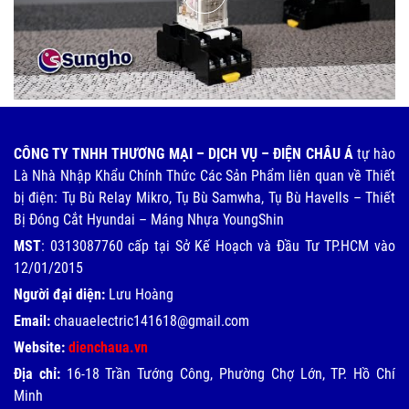
CÔNG TY TNHH THƯƠNG MẠI – DỊCH VỤ – ĐIỆN CHÂU Á
tự hào
Là Nhà Nhập Khẩu Chính Thức Các Sản Phẩm liên quan về Thiết
bị điện: Tụ Bù Relay Mikro, Tụ Bù Samwha, Tụ Bù Havells – Thiết
Bị Đóng Cắt Hyundai – Máng Nhựa YoungShin
MST
: 0313087760 cấp tại Sở Kế Hoạch và Đầu Tư TP.HCM vào
12/01/2015
Người đại diện:
Lưu Hoàng
Email:
chauaelectric141618@gmail.com
Website:
dienchaua.vn
Địa chỉ:
16-18 Trần Tướng Công, Phường Chợ Lớn, TP. Hồ Chí
Minh