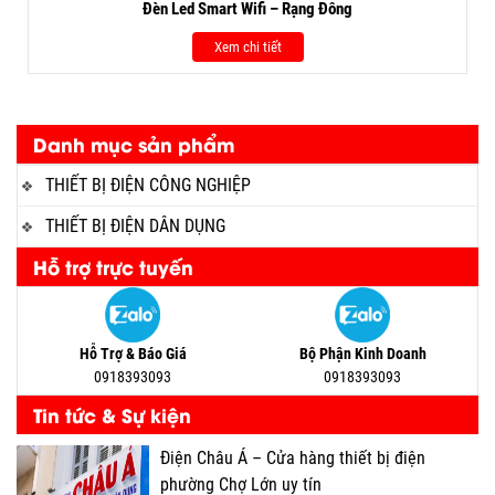
Đèn Led Smart Wifi – Rạng Đông
Xem chi tiết
Danh mục sản phẩm
THIẾT BỊ ĐIỆN CÔNG NGHIỆP
THIẾT BỊ ĐIỆN DÂN DỤNG
Hỗ trợ trực tuyến
Hỗ Trợ & Báo Giá
Bộ Phận Kinh Doanh
0918393093
0918393093
Tin tức & Sự kiện
Điện Châu Á – Cửa hàng thiết bị điện
phường Chợ Lớn uy tín