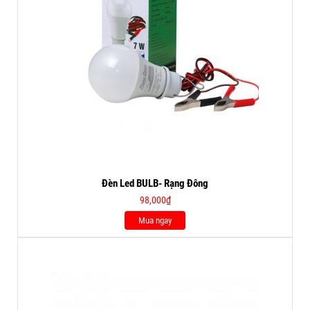
Đèn Led BULB- Rạng Đông
98,000
₫
Mua ngay