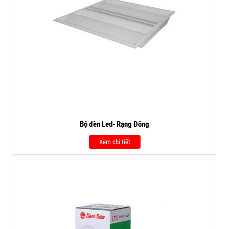
Bộ đèn Led- Rạng Đông
Xem chi tiết