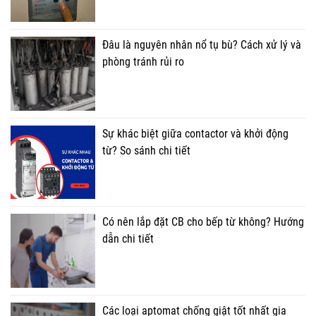
Đâu là nguyên nhân nổ tụ bù? Cách xử lý và
phòng tránh rủi ro
Sự khác biệt giữa contactor và khởi động
từ? So sánh chi tiết
Có nên lắp đặt CB cho bếp từ không? Hướng
dẫn chi tiết
Các loại aptomat chống giật tốt nhất gia