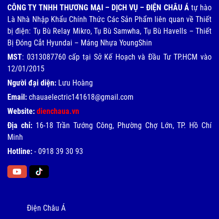
CÔNG TY TNHH THƯƠNG MẠI – DỊCH VỤ – ĐIỆN CHÂU Á
tự hào
Là Nhà Nhập Khẩu Chính Thức Các Sản Phẩm liên quan về Thiết
bị điện: Tụ Bù Relay Mikro, Tụ Bù Samwha, Tụ Bù Havells – Thiết
Bị Đóng Cắt Hyundai – Máng Nhựa YoungShin
MST
: 0313087760 cấp tại Sở Kế Hoạch và Đầu Tư TP.HCM vào
12/01/2015
Người đại diện:
Lưu Hoàng
Email:
chauaelectric141618@gmail.com
Website:
dienchaua.vn
Địa chỉ:
16-18 Trần Tướng Công, Phường Chợ Lớn, TP. Hồ Chí
Minh
Hotline:
-
0918 39 30 93
Điện Châu Á