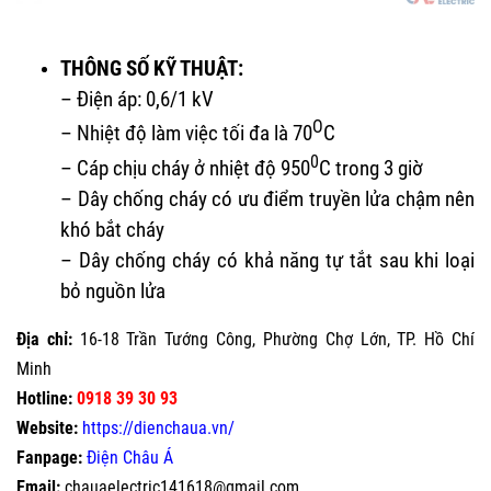
THÔNG SỐ KỸ THUẬT:
– Điện áp: 0,6/1 kV
O
– Nhiệt độ làm việc tối đa là 70
C
0
– Cáp chịu cháy ở nhiệt độ 950
C trong 3 giờ
– Dây chống cháy có ưu điểm truyền lửa chậm nên
khó bắt cháy
– Dây chống cháy có khả năng tự tắt sau khi loại
bỏ nguồn lửa
Địa chỉ:
16-18 Trần Tướng Công, Phường Chợ Lớn, TP. Hồ Chí
Minh
Hotline:
0918 39 30 93
Website:
https://dienchaua.vn/
Fanpage:
Điện Châu Á
Email:
chauaelectric141618@gmail.com