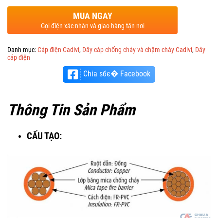
MUA NGAY
Gọi điện xác nhận và giao hàng tận nơi
Danh mục:
Cáp điện Cadivi
,
Dây cáp chống cháy và chậm cháy Cadivi
,
Dây
cáp điện
Chia sбє� Facebook
Thông Tin Sản Phẩm
CẤU TẠO: