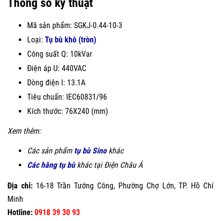
Thông số kỹ thuật
Mã sản phẩm: SGKJ-0.44-10-3
Loại:
Tụ bù khô (tròn)
Công suất Q: 10kVar
Điện áp U: 440VAC
Dòng điện I: 13.1A
Tiêu chuẩn: IEC60831/96
Kích thước: 76X240 (mm)
Xem thêm:
Các sản phẩm
tụ bù Sino
khác
Các hãng tụ bù
khác tại Điện Châu Á
Địa chỉ:
16-18 Trần Tướng Công, Phường Chợ Lớn, TP. Hồ Chí
Minh
Hotline:
0918 39 30 93