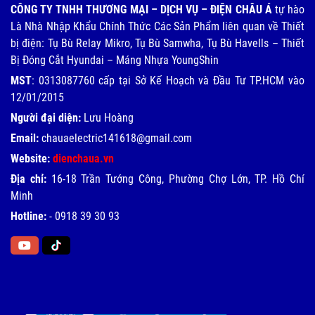
CÔNG TY TNHH THƯƠNG MẠI – DỊCH VỤ – ĐIỆN CHÂU Á
tự hào
Là Nhà Nhập Khẩu Chính Thức Các Sản Phẩm liên quan về Thiết
bị điện: Tụ Bù Relay Mikro, Tụ Bù Samwha, Tụ Bù Havells – Thiết
Bị Đóng Cắt Hyundai – Máng Nhựa YoungShin
MST
: 0313087760 cấp tại Sở Kế Hoạch và Đầu Tư TP.HCM vào
12/01/2015
Người đại diện:
Lưu Hoàng
Email:
chauaelectric141618@gmail.com
Website:
dienchaua.vn
Địa chỉ:
16-18 Trần Tướng Công, Phường Chợ Lớn, TP. Hồ Chí
Minh
Hotline:
-
0918 39 30 93