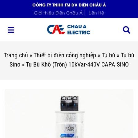
CÔNG TY TNHH TM DV ĐIỆN CHÂU Á
Giới thiệu Điện Châu Á
Liên Hệ
Trang chủ
»
Thiết bị điện công nghiệp
»
Tụ bù
»
Tụ bù
Sino
»
Tụ Bù Khô (Tròn) 10kVar-440V CAPA SINO