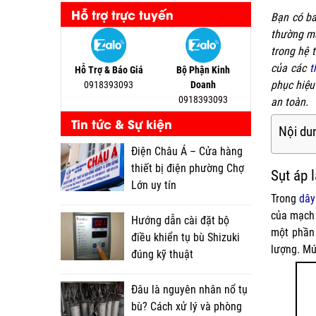
Hỗ trợ trực tuyến
Bạn có ba
thường mà
trong hệ 
của các
t
Hỗ Trợ & Báo Giá
Bộ Phận Kinh
phục hiệu
0918393093
Doanh
0918393093
an toàn.
Tin tức & Sự kiện
Nội dun
Điện Châu Á – Cửa hàng
thiết bị điện phường Chợ
Sụt áp l
Lớn uy tín
Trong
dây
của mạch
Hướng dẫn cài đặt bộ
một phần 
điều khiển tụ bù Shizuki
lượng. Mứ
đúng kỹ thuật
Đâu là nguyên nhân nổ tụ
bù? Cách xử lý và phòng