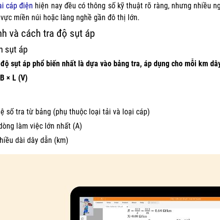
ại cáp điện
hiện nay đều có thông số kỹ thuật rõ ràng, nhưng nhiều 
 vực miền núi hoặc làng nghề gần đô thị lớn.
nh và cách tra độ sụt áp
h sụt áp
 độ sụt áp phổ biến nhất là dựa vào bảng tra, áp dụng cho mỗi km dâ
B × L (V)
hệ số tra từ bảng (phụ thuộc loại tải và loại cáp)
 dòng làm việc lớn nhất (A)
chiều dài dây dẫn (km)