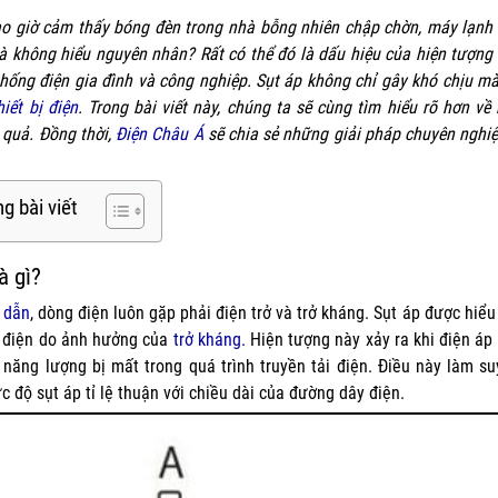
o giờ cảm thấy bóng đèn trong nhà bỗng nhiên chập chờn, máy lạn
 không hiểu nguyên nhân? Rất có thể đó là dấu hiệu của hiện tượng 
thống điện gia đình và công nghiệp. Sụt áp không chỉ gây khó chịu m
hiết bị điện
. Trong bài viết này, chúng ta sẽ cùng tìm hiểu rõ hơn v
 quả. Đồng thời,
Điện Châu Á
sẽ chia sẻ những giải pháp chuyên nghiệ
g bài viết
à gì?
 dẫn
, dòng điện luôn gặp phải điện trở và trở kháng. Sụt áp được hiể
 điện do ảnh hưởng của
trở kháng.
Hiện tượng này xảy ra khi điện áp
năng lượng bị mất trong quá trình truyền tải điện. Điều này làm s
c độ sụt áp tỉ lệ thuận với chiều dài của đường dây điện.