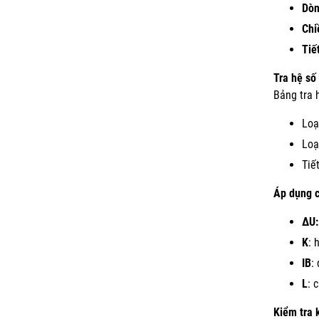
Dòn
Chi
Tiế
Tra hệ số
Bảng tra 
Loạ
Loạ
Tiế
Áp dụng c
∆U:
K
: 
IB
:
L
: 
Kiểm tra 