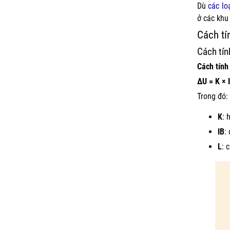
Dù
các lo
ở các khu
Cách tí
Cách tín
Cách tính
∆U = K × I
Trong đó:
K
: 
IB
:
L
: 