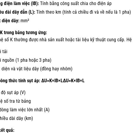
g điện làm việc (IB):
Tính bằng công suất chia cho điện áp
ều dài dây dẫn (L):
Tính theo km (tính cả chiều đi và về nếu là 1 pha)
t diện dây:
mm²
 K trong bảng tương ứng:
hệ số K thường được nhà sản xuất hoặc tài liệu kỹ thuật cung cấp. Hệ
i tải
i nguồn (1 pha hoặc 3 pha)
t diện và vật liệu dây (đồng hay nhôm)
ông thức tính sụt áp:
ΔU=K×IB×LΔU=K×IB×L
độ sụt áp (V)
hệ số tra từ bảng
 dòng làm việc lớn nhất (A)
chiều dài dây (km)
kết quả: