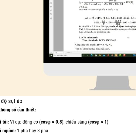
 độ sụt áp
thông số cần thiết:
 tải:
Ví dụ: động cơ (
cosφ ≈ 0.8
), chiếu sáng (
cosφ ≈ 1
)
i nguồn:
1 pha hay 3 pha