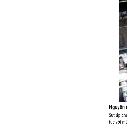
Nguyên 
Sụt áp ch
tục với m