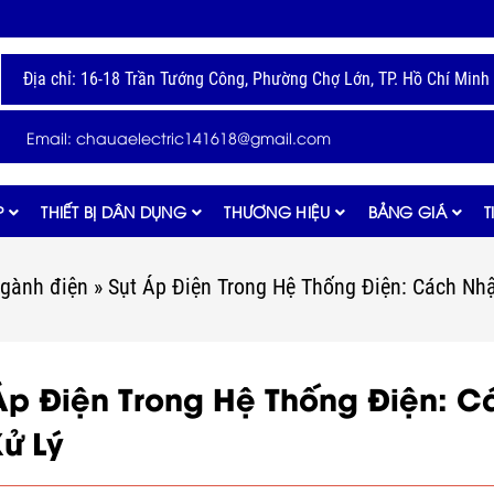
Địa chỉ: 16-18 Trần Tướng Công, Phường Chợ Lớn, TP. Hồ Chí Minh
Email: chauaelectric141618@gmail.com
P
THIẾT BỊ DÂN DỤNG
THƯƠNG HIỆU
BẢNG GIÁ
T
ngành điện
»
Sụt Áp Điện Trong Hệ Thống Điện: Cách Nhậ
Áp Điện Trong Hệ Thống Điện: Cá
ử Lý