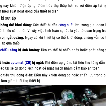
g này khiến điện áp tại điểm tiêu thụ thấp hơn so với điện áp tại 
 hiệu suất hoạt động của thiết bị điện.
 bị sụt áp
hông thể khởi động:
Các thiết bị cần
công suất
lớn trong giai đoạn
i thiểu cần thiết. Vì vậy, việc tính toán sụt áp là yếu tố quan trọng t
 bị ngắt quãng:
Ngay cả khi thiết bị có thể khởi động, chúng vẫn có
n áp quá thấp.
 chiếu sáng
bị ảnh hưởng:
Đèn có thể bị nhấp nháy hoặc phát sáng y
nổ hoặc
aptomat (CB)
bị ngắt:
Khi điện áp giảm, tải tiêu thụ tăng dẫ
oặc CB sẽ tự động kích hoạt để ngắt mạch nhằm đảm bảo an toàn.
g tiêu thụ dòng điện:
Điều này khiến động cơ hoặc chấn lưu trong đ
 làm giảm tuổi thọ thiết bị.