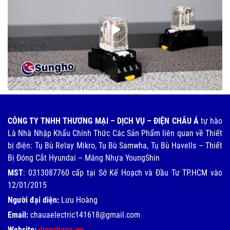
CÔNG TY TNHH THƯƠNG MẠI – DỊCH VỤ – ĐIỆN CHÂU Á
tự hào
Là Nhà Nhập Khẩu Chính Thức Các Sản Phẩm liên quan về Thiết
bị điện: Tụ Bù Relay Mikro, Tụ Bù Samwha, Tụ Bù Havells – Thiết
Bị Đóng Cắt Hyundai – Máng Nhựa YoungShin
MST
: 0313087760 cấp tại Sở Kế Hoạch và Đầu Tư TP.HCM vào
12/01/2015
Người đại diện:
Lưu Hoàng
Email:
chauaelectric141618@gmail.com
Website:
dienchaua.vn