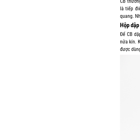
CB thường
là tiếp đ
quang. Nh
Hộp dập
Để CB dập
nửa kín. 
được dùng