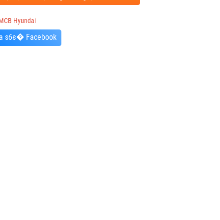
MCB Hyundai
a sбє� Facebook