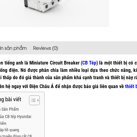
tin sản phẩm
Reviews (0)
n tiếng anh là Miniature Circuit Breaker (
CB Tép
) là một thiết bị có
ống điện. Nó được phân chia làm nhiều loại dựa theo chức năng, k
ải thấp do đó giá thành của sản phẩm khá cạnh tranh và thiết bị này 
iên hệ ngay với Điện Châu Á để nhận được báo giá liên quan về
thiết
g bài viết
n Sản Phẩm
của CB tép Hyundai
điểm
ập hồ quang
u truyền động cắt CB