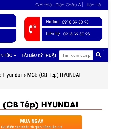
Giới thiệu Điện Châu Á
Liên Hệ
Hotline:
0918 39 30 93
0918 39 30 93
Liên hệ:
IN TỨC
TÀI LIỆU KỸ THUẬT
 Hyundai
»
MCB (CB Tép) HYUNDAI
 (CB Tép) HYUNDAI
MUA NGAY
Gọi điện xác nhận và giao hàng tận nơi