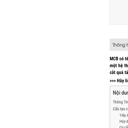
Thông 
MCB có tê
một hệ th
cắt quá t
>>> Hãy l
Nội dun
Thông Ti
Cấu tạo 
Tiếp 
Hộp d
Cơ cấ