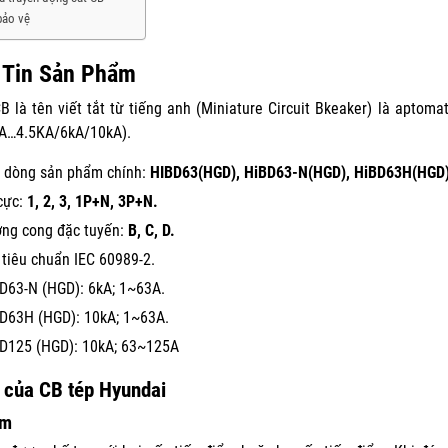
ảo vệ
 Tin Sản Phẩm
 là tên viết tắt từ tiếng anh (Miniature Circuit Bkeaker) là apto
0A…4.5KA/6kA/10kA).
 dòng sản phẩm chính:
HIBD63(HGD), HiBD63-N(HGD), HiBD63H(HGD)
cực:
1, 2, 3, 1P+N, 3P+N.
ng cong đặc tuyến:
B, C, D.
 tiêu chuẩn IEC 60989-2.
D63-N (HGD): 6kA; 1~63A.
D63H (HGD): 10kA; 1~63A.
D125 (HGD): 10kA; 63~125A
 của CB tép Hyundai
ểm