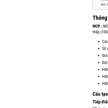
Móc b
Thông
MCB
:
MCB
thấp (10
Các
Số 
Đườ
Đạt
HiB
HiB
HiB
Cấu tạo
Tiếp đi