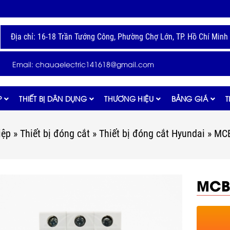
Địa chỉ: 16-18 Trần Tướng Công, Phường Chợ Lớn, TP. Hồ Chí Minh
Email: chauaelectric141618@gmail.com
P
THIẾT BỊ DÂN DỤNG
THƯƠNG HIỆU
BẢNG GIÁ
T
iệp
»
Thiết bị đóng cắt
»
Thiết bị đóng cắt Hyundai
»
MCB
MCB