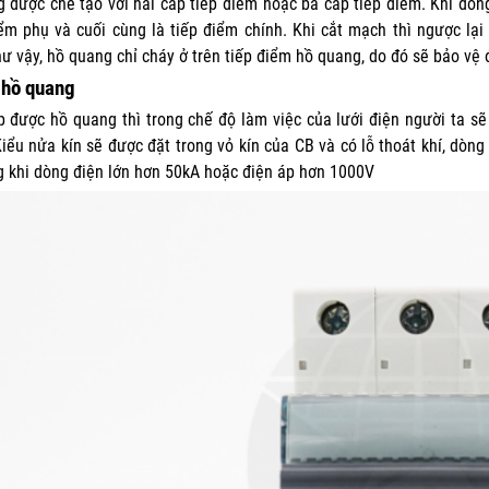
 được chế tạo với hai cấp tiếp điểm hoặc ba cấp tiếp điểm. Khi đón
iểm phụ và cuối cùng là tiếp điểm chính. Khi cắt mạch thì ngược lạ
ư vậy, hồ quang chỉ cháy ở trên tiếp điểm hồ quang, do đó sẽ bảo vệ 
 hồ quang
 được hồ quang thì trong chế độ làm việc của lưới điện người ta sẽ 
Kiểu nửa kín sẽ được đặt trong vỏ kín của CB và có lỗ thoát khí, dòn
 khi dòng điện lớn hơn 50kA hoặc điện áp hơn 1000V