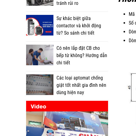
tránh rủi ro
Mã 
Sự khác biệt giữa
Số 
contactor và khởi động
Dòn
từ? So sánh chi tiết
Dòn
Có nên lắp đặt CB cho
bếp từ không? Hướng dẫn
chi tiết
Các loại aptomat chống
giật tốt nhất gia đình nên
dùng hiện nay
Video