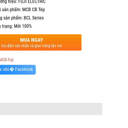
ơng hiệu: FUJI ELECTRIC
i sản phẩm: MCB CB Tép
g sản phẩm: BCL Series
h trạng: Mới 100%
MUA NGAY
Gọi điện xác nhận và giao hàng tận nơi
MCB Fuji
a sбє� Facebook