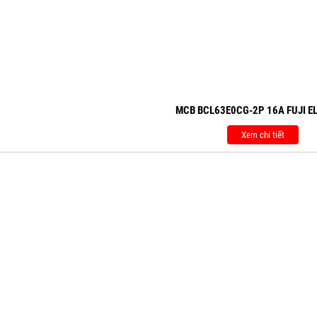
MCB BCL63E0CG-2P 16A FUJI E
Xem chi tiết