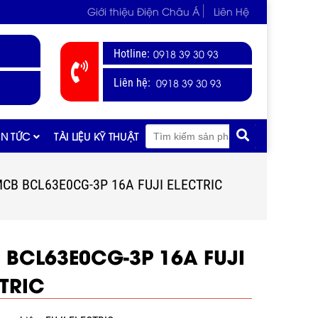
Giới thiệu Điện Châu Á
Liên Hệ
Hotline:
0918 39 30 93
0918 39 30 93
Liên hệ:
IN TỨC
TÀI LIỆU KỸ THUẬT
CB BCL63E0CG-3P 16A FUJI ELECTRIC
 BCL63E0CG-3P 16A FUJI
TRIC