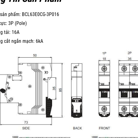
sản phẩm: BCL63E0CG-3P016
cực: 3P (Pole)
g tải: 16A
g cắt ngắn mạch: 6kA