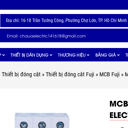
Địa chỉ: 16-18 Trần Tướng Công, Phường Chợ Lớn, TP. Hồ Chí Minh
Email: chauaelectric141618@gmail.com
P
THIẾT BỊ DÂN DỤNG
THƯƠNG HIỆU
BẢNG GIÁ
T
»
Thiết bị đóng cắt
»
Thiết bị đóng cắt Fuji
»
MCB Fuji
»
M
MCB
ELEC