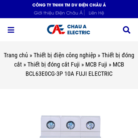
CÔNG TY TNHH TM DV ĐIỆN CHÂU Á
Giới thiệu Điện Châu Á
Liên Hệ
Trang chủ
»
Thiết bị điện công nghiệp
»
Thiết bị đóng
cắt
»
Thiết bị đóng cắt Fuji
»
MCB Fuji
»
MCB
BCL63E0CG-3P 10A FUJI ELECTRIC