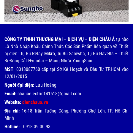
CÔNG TY TNHH THƯƠNG MẠI – DỊCH VỤ – ĐIỆN CHÂU Á
tự hào
Là Nhà Nhập Khẩu Chính Thức Các Sản Phẩm liên quan về Thiết
bị điện: Tụ Bù Relay Mikro, Tụ Bù Samwha, Tụ Bù Havells – Thiết
Bị Đóng Cắt Hyundai – Máng Nhựa YoungShin
MST
: 0313087760 cấp tại Sở Kế Hoạch và Đầu Tư TP.HCM vào
12/01/2015
Người đại diện:
Lưu Hoàng
Email:
chauaelectric141618@gmail.com
Website:
dienchaua.vn
Địa chỉ:
16-18 Trần Tướng Công, Phường Chợ Lớn, TP. Hồ Chí
Minh
Hotline:
-
0918 39 30 93