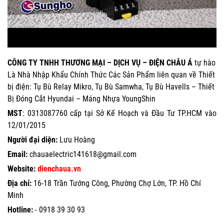
CÔNG TY TNHH THƯƠNG MẠI – DỊCH VỤ – ĐIỆN CHÂU Á
tự hào
Là Nhà Nhập Khẩu Chính Thức Các Sản Phẩm liên quan về Thiết
bị điện: Tụ Bù Relay Mikro, Tụ Bù Samwha, Tụ Bù Havells – Thiết
Bị Đóng Cắt Hyundai – Máng Nhựa YoungShin
MST
: 0313087760 cấp tại Sở Kế Hoạch và Đầu Tư TP.HCM vào
12/01/2015
Người đại diện:
Lưu Hoàng
Email:
chauaelectric141618@gmail.com
Website:
dienchaua.vn
Địa chỉ:
16-18 Trần Tướng Công, Phường Chợ Lớn, TP. Hồ Chí
Minh
Hotline:
-
0918 39 30 93