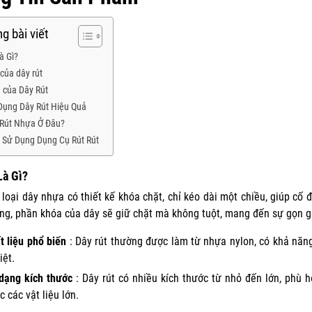
g bài viết
à Gì?
của dây rút
 của Dây Rút
Dụng Dây Rút Hiệu Quả
Rút Nhựa Ở Đâu?
i Sử Dụng Dụng Cụ Rút Rút
Là Gì?
 loại dây nhựa có thiết kế khóa chặt, chỉ kéo dài một chiều, giúp cố
ng, phần khóa của dây sẽ giữ chặt mà không tuột, mang đến sự gọn gà
t liệu phổ biến
: Dây rút thường được làm từ nhựa nylon, có khả năng 
iệt.
dạng kích thước
: Dây rút có nhiều kích thước từ nhỏ đến lớn, phù 
c các vật liệu lớn.