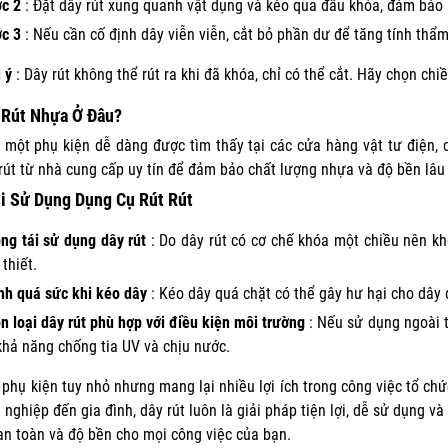
c 2
: Đặt dây rút xung quanh vật dụng và kéo qua đầu khóa, đảm bảo 
c 3
: Nếu cần cố định dây viễn viễn, cắt bỏ phần dư để tăng tính thẩ
 ý
: Dây rút không thể rút ra khi đã khóa, chỉ có thể cắt. Hãy chọn chi
 Rút Nhựa Ở Đâu?
à một phụ kiện dễ dàng được tìm thấy tại các cửa hàng vật tư điện,
rút từ nhà cung cấp uy tín để đảm bảo chất lượng nhựa và độ bền lâu 
i Sử Dụng Dụng Cụ Rút Rút
ng tái sử dụng dây rút
: Do dây rút có cơ chế khóa một chiều nên khô
 thiết.
nh quá sức khi kéo dây
: Kéo dây quá chặt có thể gây hư hại cho dây 
n loại dây rút phù hợp với điều kiện môi trường
: Nếu sử dụng ngoài t
khả năng chống tia UV và chịu nước.
 phụ kiện tuy nhỏ nhưng mang lại nhiều lợi ích trong công việc tổ ch
 nghiệp đến gia đình, dây rút luôn là giải pháp tiện lợi, dễ sử dụng v
n toàn và độ bền cho mọi công việc của bạn.