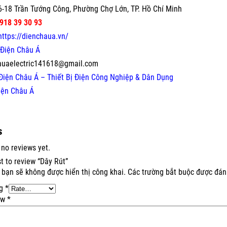
-18 Trần Tướng Công, Phường Chợ Lớn, TP. Hồ Chí Minh
918 39 30 93
https://dienchaua.vn/
Điện Châu Á
auaelectric141618@gmail.com
Điện Châu Á – Thiết Bị Điện Công Nghiệp & Dân Dụng
iện Châu Á
s
 no reviews yet.
st to review “Dây Rút”
 bạn sẽ không được hiển thị công khai.
Các trường bắt buộc được đá
ng
*
ew
*