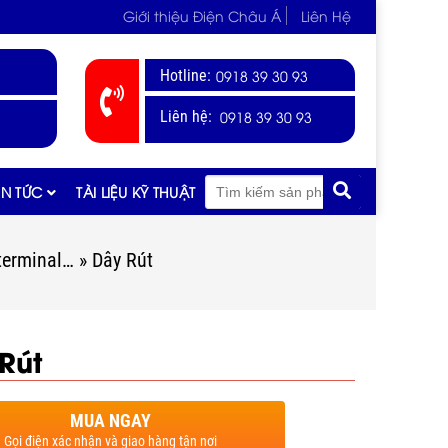
Giới thiệu Điện Châu Á
Liên Hệ
Hotline:
0918 39 30 93
0918 39 30 93
Liên hệ:
IN TỨC
TÀI LIỆU KỸ THUẬT
 terminal…
»
Dây Rút
Rút
MUA NGAY
Gọi điện xác nhận và giao hàng tận nơi