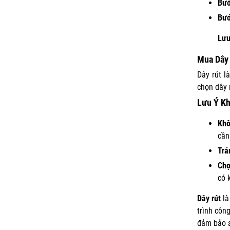
Bướ
Bướ
Lưu
Mua Dây
Dây rút l
chọn dây 
Lưu Ý Kh
Khô
cần
Trá
Chọ
có 
Dây rút
là
trình công
đảm bảo a