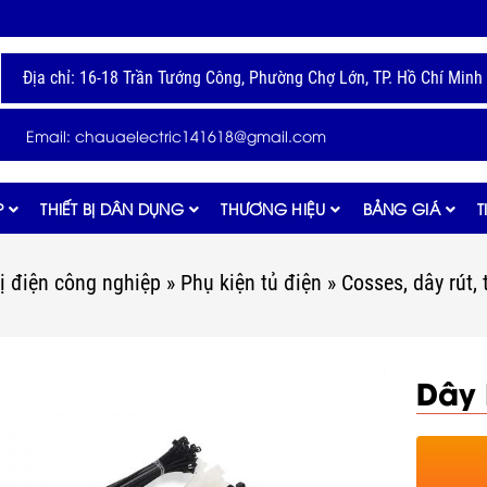
Địa chỉ: 16-18 Trần Tướng Công, Phường Chợ Lớn, TP. Hồ Chí Minh
Email: chauaelectric141618@gmail.com
P
THIẾT BỊ DÂN DỤNG
THƯƠNG HIỆU
BẢNG GIÁ
T
bị điện công nghiệp
»
Phụ kiện tủ điện
»
Cosses, dây rút,
Dây 