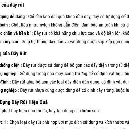
của dây rút
dụng dễ dàng
: Chỉ cần kéo dài qua khóa đầu dây, dây sẽ tự động cố đ
toàn
: Chất liệu nhựa nylon không dẫn điện, đảm bảo an toàn khi sử d
c chắn và bền bỉ
: Dây rút có khả năng chịu lực cao và độ bền lớn, khó 
m mỹ cao
: Giúp hệ thống dây dẫn và vật dụng được sắp xếp gọn gàng,
 của Dây Rút
thống điện
: Dây rút được sử dụng để bó gọn các dây điện trong tủ điệ
g nghiệp
: Sử dụng trong nhà máy, công trường để cố định vật liệu, 
 đình
: Dây rút giúp bó gọn các loại dây điện dân dụng, cố định vật dụ
g nghiệp
: Dây rút nhựa cũng được dùng để cố định cây trồng, buộc lư
Dụng Dây Rút Hiệu Quả
t phát huy hiệu quả tối đa, hãy tận dụng các bước sau:
c 1
: Chọn loại dây rút phù hợp với mục đích sử dụng và kích thước v