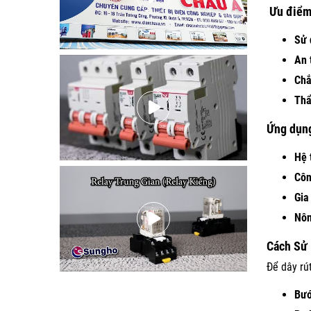
Ưu điểm 
Sử 
An 
Chắ
Thẩ
Ứng dụng
Hệ 
Côn
Gia
Nôn
Cách Sử 
Để dây rú
Bướ