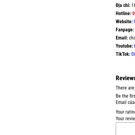
Địa chỉ:
16
Hotline:
0
Website:
Fanpage:
Email:
ch
Youtube:
TikTok:
Đ
Review
There are
Be the fir
Email của
Your rati
Your revi