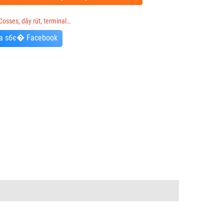
Cosses, dây rút, terminal…
a sбє� Facebook