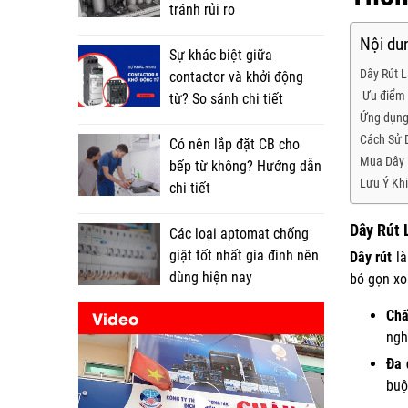
tránh rủi ro
Nội dun
Sự khác biệt giữa
Dây Rút L
contactor và khởi động
Ưu điểm 
từ? So sánh chi tiết
Ứng dụng
Cách Sử 
Có nên lắp đặt CB cho
Mua Dây 
bếp từ không? Hướng dẫn
Lưu Ý Kh
chi tiết
Dây Rút 
Các loại aptomat chống
giật tốt nhất gia đình nên
Dây rút
là
dùng hiện nay
bó gọn xo
Video
Chấ
ngh
Đa 
buộ