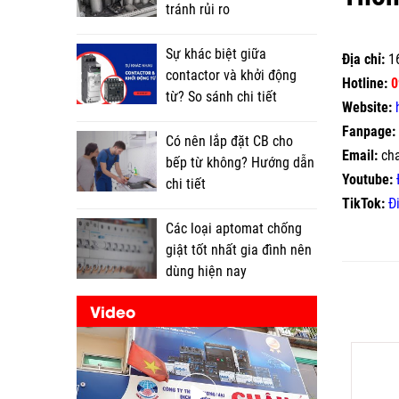
tránh rủi ro
Sự khác biệt giữa
Địa chỉ:
16
contactor và khởi động
Hotline:
0
từ? So sánh chi tiết
Website:
Fanpage:
Có nên lắp đặt CB cho
Email:
ch
bếp từ không? Hướng dẫn
Youtube:
chi tiết
TikTok:
Đ
Các loại aptomat chống
giật tốt nhất gia đình nên
dùng hiện nay
Video