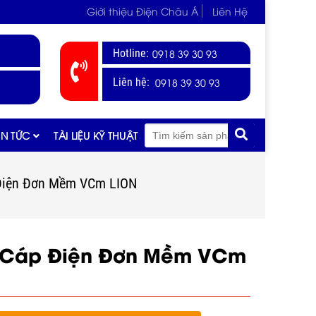
Giới thiệu Điện Châu Á
Liên Hệ
Hotline:
0918 39 30 93
0918 39 30 93
Liên hệ:
IN TỨC
TÀI LIỆU KỸ THUẬT
Điện Đơn Mềm VCm LION
 Cáp Điện Đơn Mềm VCm
N