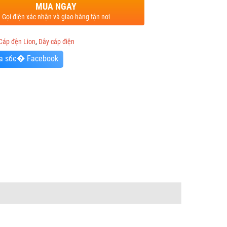
MUA NGAY
Gọi điện xác nhận và giao hàng tận nơi
Cáp đện Lion
,
Dây cáp điện
a sбє� Facebook