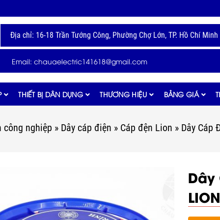
Địa chỉ: 16-18 Trần Tướng Công, Phường Chợ Lớn, TP. Hồ Chí Minh
Email: chauaelectric141618@gmail.com
P
THIẾT BỊ DÂN DỤNG
THƯƠNG HIỆU
BẢNG GIÁ
T
ện công nghiệp
»
Dây cáp điện
»
Cáp đện Lion
»
Dây Cáp 
Dây
LIO