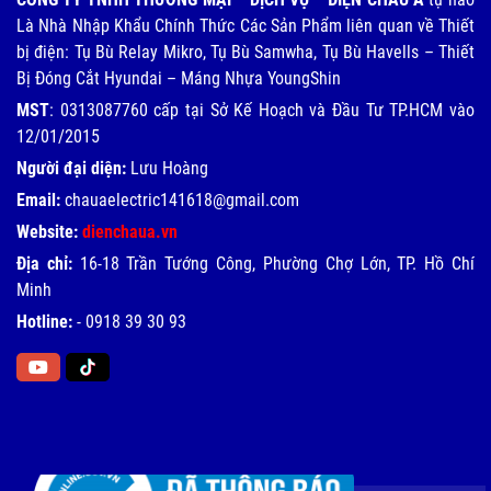
Là Nhà Nhập Khẩu Chính Thức Các Sản Phẩm liên quan về Thiết
bị điện: Tụ Bù Relay Mikro, Tụ Bù Samwha, Tụ Bù Havells – Thiết
Bị Đóng Cắt Hyundai – Máng Nhựa YoungShin
MST
: 0313087760 cấp tại Sở Kế Hoạch và Đầu Tư TP.HCM vào
12/01/2015
Người đại diện:
Lưu Hoàng
Email:
chauaelectric141618@gmail.com
Website:
dienchaua.vn
Địa chỉ:
16-18 Trần Tướng Công, Phường Chợ Lớn, TP. Hồ Chí
Minh
Hotline:
-
0918 39 30 93