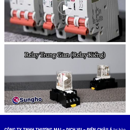
CÔNG TY TNHH THƯƠNG MẠI – DỊCH VỤ – ĐIỆN CHÂU Á
tự hào