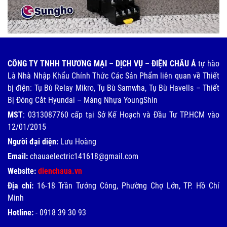
CÔNG TY TNHH THƯƠNG MẠI – DỊCH VỤ – ĐIỆN CHÂU Á
tự hào
Là Nhà Nhập Khẩu Chính Thức Các Sản Phẩm liên quan về Thiết
bị điện: Tụ Bù Relay Mikro, Tụ Bù Samwha, Tụ Bù Havells – Thiết
Bị Đóng Cắt Hyundai – Máng Nhựa YoungShin
MST
: 0313087760 cấp tại Sở Kế Hoạch và Đầu Tư TP.HCM vào
12/01/2015
Người đại diện:
Lưu Hoàng
Email:
chauaelectric141618@gmail.com
Website:
dienchaua.vn
Địa chỉ:
16-18 Trần Tướng Công, Phường Chợ Lớn, TP. Hồ Chí
Minh
Hotline:
-
0918 39 30 93