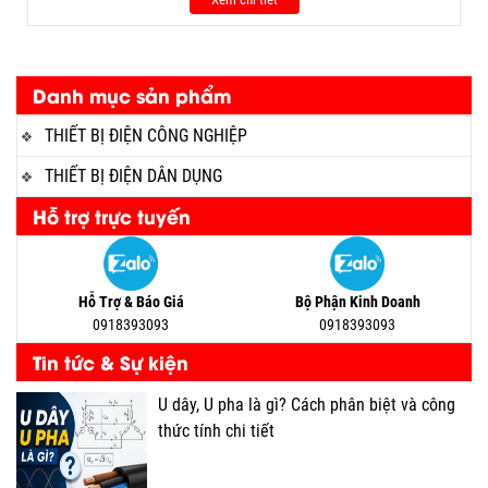
Danh mục sản phẩm
THIẾT BỊ ĐIỆN CÔNG NGHIỆP
THIẾT BỊ ĐIỆN DÂN DỤNG
Hỗ trợ trực tuyến
Hỗ Trợ & Báo Giá
Bộ Phận Kinh Doanh
0918393093
0918393093
Tin tức & Sự kiện
U dây, U pha là gì? Cách phân biệt và công
thức tính chi tiết