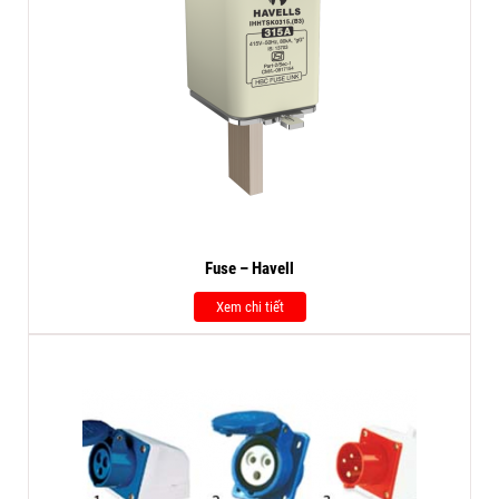
Fuse – Havell
Xem chi tiết