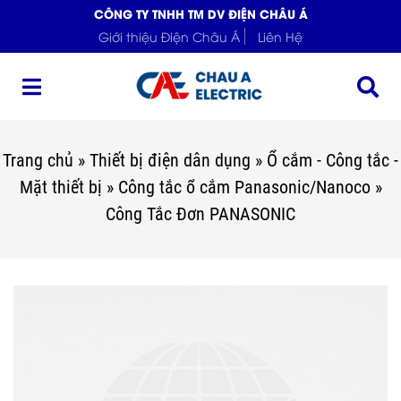
CÔNG TY TNHH TM DV ĐIỆN CHÂU Á
Giới thiệu Điện Châu Á
Liên Hệ
Trang chủ
»
Thiết bị điện dân dụng
»
Ổ cắm - Công tắc -
Mặt thiết bị
»
Công tắc ổ cắm Panasonic/Nanoco
»
Công Tắc Đơn PANASONIC