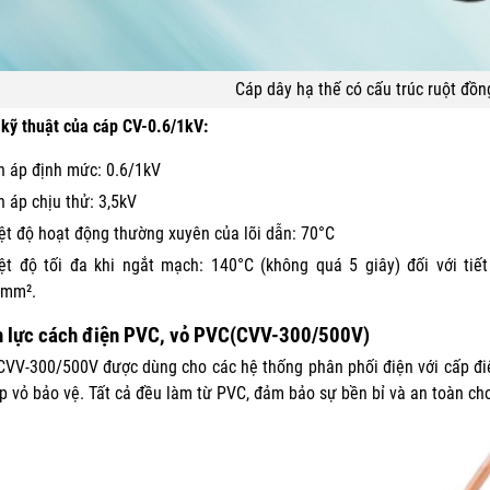
Cáp dây hạ thế có cấu trúc ruột đồn
kỹ thuật của cáp CV-0.6/1kV:
n áp định mức: 0.6/1kV
n áp chịu thử: 3,5kV
ệt độ hoạt động thường xuyên của lõi dẫn: 70°C
ệt độ tối đa khi ngắt mạch: 140°C (không quá 5 giây) đối với tiế
0mm².
n lực cách điện PVC, vỏ PVC(CVV-300/500V)
CVV-300/500V được dùng cho các hệ thống phân phối điện với cấp điệ
ớp vỏ bảo vệ. Tất cả đều làm từ PVC, đảm bảo sự bền bỉ và an toàn cho 