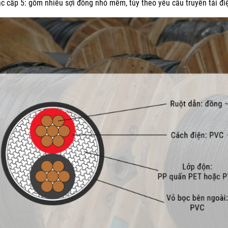
c cấp 5: gồm nhiều sợi đồng nhỏ mềm, tùy theo yêu cầu truyền tải đi