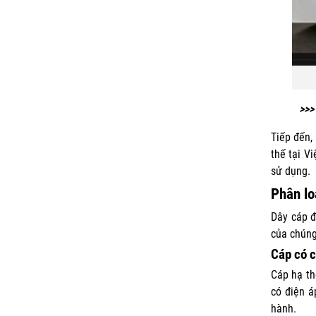
>>>
Tiếp đến,
thế tại V
sử dụng.
Phân lo
Dây cáp đ
của chúng
Cáp có c
Cáp hạ th
có điện á
hành.