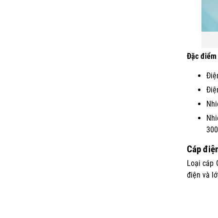
Đặc điểm 
Điệ
Điệ
Nhi
Nhi
30
Cáp điệ
Loại cáp 
điện và l