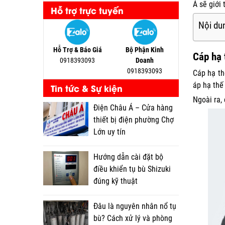
Á sẽ giới
Hỗ trợ trực tuyến
Nội dun
Hỗ Trợ & Báo Giá
Bộ Phận Kinh
Cáp hạ 
0918393093
Doanh
0918393093
Cáp hạ th
áp hạ thế
Tin tức & Sự kiện
Ngoài ra,
Điện Châu Á – Cửa hàng
thiết bị điện phường Chợ
Lớn uy tín
Hướng dẫn cài đặt bộ
điều khiển tụ bù Shizuki
đúng kỹ thuật
Đâu là nguyên nhân nổ tụ
bù? Cách xử lý và phòng