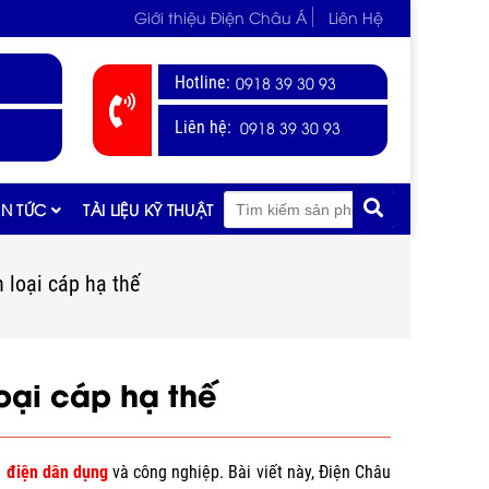
Giới thiệu Điện Châu Á
Liên Hệ
Hotline:
0918 39 30 93
0918 39 30 93
Liên hệ:
IN TỨC
TÀI LIỆU KỸ THUẬT
 loại cáp hạ thế
oại cáp hạ thế
g
điện dân dụng
và công nghiệp. Bài viết này, Điện Châu