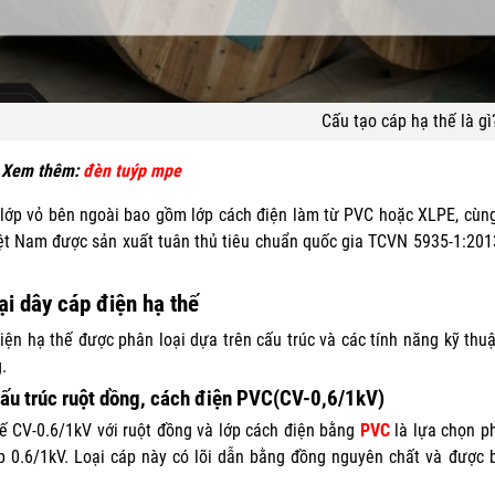
Cấu tạo cáp hạ thế là gì
 Xem thêm:
đèn tuýp mpe
 lớp vỏ bên ngoài bao gồm lớp cách điện làm từ PVC hoặc XLPE, cùng
iệt Nam được sản xuất tuân thủ tiêu chuẩn quốc gia TCVN 5935-1:201
ại dây cáp điện hạ thế
iện hạ thế được phân loại dựa trên cấu trúc và các tính năng kỹ thuậ
.
ấu trúc ruột dồng, cách điện PVC(CV-0,6/1kV)
ế CV-0.6/1kV với ruột đồng và lớp cách điện bằng
PVC
là lựa chọn ph
p 0.6/1kV. Loại cáp này có lõi dẫn bằng đồng nguyên chất và được 