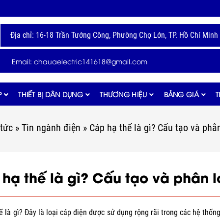
Địa chỉ: 16-18 Trần Tướng Công, Phường Chợ Lớn, TP. Hồ Chí Minh
Email: chauaelectric141618@gmail.com
P
THIẾT BỊ DÂN DỤNG
THƯƠNG HIỆU
BẢNG GIÁ
T
 tức
»
Tin ngành điện
»
Cáp hạ thế là gì? Cấu tạo và phân
hạ thế là gì? Cấu tạo và phân l
ế là gì? Đây là loại cáp điện được sử dụng rộng rãi trong các hệ thốn