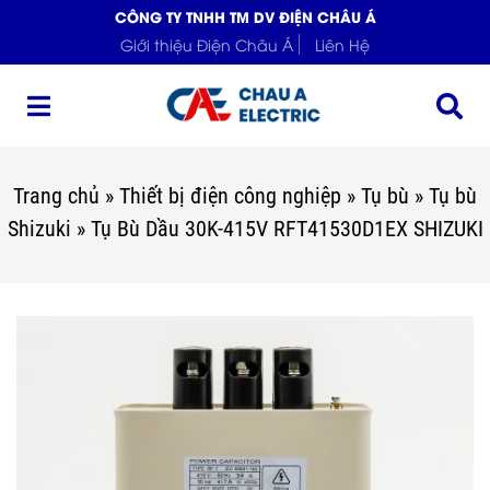
CÔNG TY TNHH TM DV ĐIỆN CHÂU Á
Giới thiệu Điện Châu Á
Liên Hệ
Trang chủ
»
Thiết bị điện công nghiệp
»
Tụ bù
»
Tụ bù
Shizuki
»
Tụ Bù Dầu 30K-415V RFT41530D1EX SHIZUKI