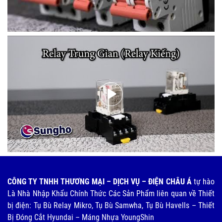
CÔNG TY TNHH THƯƠNG MẠI – DỊCH VỤ – ĐIỆN CHÂU Á
tự hào
Là Nhà Nhập Khẩu Chính Thức Các Sản Phẩm liên quan về Thiết
bị điện: Tụ Bù Relay Mikro, Tụ Bù Samwha, Tụ Bù Havells – Thiết
Bị Đóng Cắt Hyundai – Máng Nhựa YoungShin