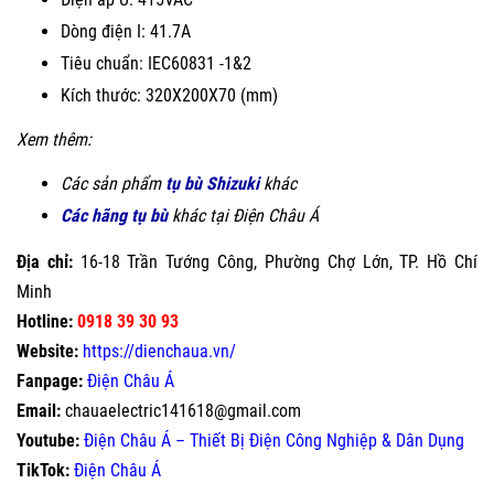
Dòng điện I: 41.7A
Tiêu chuẩn: IEC60831 -1&2
Kích thước: 320X200X70 (mm)
Xem thêm:
Các sản phẩm
tụ bù Shizuki
khác
Các hãng tụ bù
khác tại Điện Châu Á
Địa chỉ:
16-18 Trần Tướng Công, Phường Chợ Lớn, TP. Hồ Chí
Minh
Hotline:
0918 39 30 93
Website:
https://dienchaua.vn/
Fanpage:
Điện Châu Á
Email:
chauaelectric141618@gmail.com
Youtube:
Điện Châu Á – Thiết Bị Điện Công Nghiệp & Dân Dụng
TikTok:
Điện Châu Á